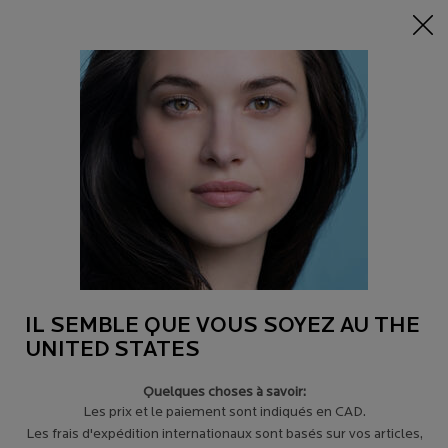
-15% sur tout sur 95$+
| CODE:
HERO
0
Trouver
Mon
0 product in c
un
panier
magasin
Main content
Revenir à CONSEILS POUR LES PEAUX À TENDANCE ACNÉIQUE
QU’EST-CE QUE LES POINTS NOIRS?
Les points noirs apparaissent au centre de votre visage, souvent
autour du nez, une région communément appelée la zone T, et
comptent parmi les imperfections les plus difficiles à gérer.
IL SEMBLE QUE VOUS SOYEZ AU THE
UNITED STATES
Quelques choses à savoir:
Les prix et le paiement sont indiqués en CAD.
Les frais d'expédition internationaux sont basés sur vos articles,