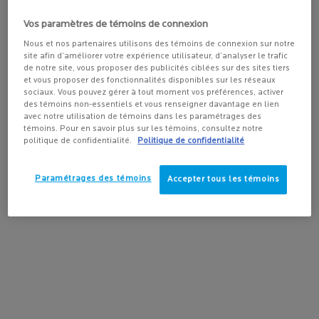
Les points noirs sont faciles à voir sur la peau : ils sont foncés et
légèrement surélevés. Contrairement à d’autres imperfections, ils
Vos paramètres de témoins de connexion
ne sont pas enflammés, alors ils ne sont pas sensibles au toucher.
Nous et nos partenaires utilisons des témoins de connexion sur notre
Bien qu’ils constituent un type léger d’acné, les points noirs
site afin d’améliorer votre expérience utilisateur, d’analyser le trafic
causent plus de stress chez ceux qui en sont affligés que les
de notre site, vous proposer des publicités ciblées sur des sites tiers
et vous proposer des fonctionnalités disponibles sur les réseaux
autres imperfections en raison de leur couleur évidente et de leur
sociaux. Vous pouvez gérer à tout moment vos préférences, activer
obstination à demeurer sur notre visage! En plus de leur
des témoins non-essentiels et vous renseigner davantage en lien
apparence peu esthétique, les points noirs peuvent apparaître sur
avec notre utilisation de témoins dans les paramétrages des
témoins. Pour en savoir plus sur les témoins, consultez notre
le dos, la poitrine, le cou, les bras et les épaules, ainsi que sur le
politique de confidentialité.
Politique de confidentialité
visage.
Les points noirs se forment différemment des autres
Paramétrages des témoins
Accepter tous les témoins
imperfections, car au lieu d’être le résultat d’un problème
bactérien, ils ne sont qu’une accumulation de sébum. Par
conséquent, notre corps ne se soucie absolument pas d’avoir des
points noirs sur sa peau parce qu’ils ne représentent aucune
menace. Cela étant dit, il est parfaitement possible de traiter les
points noirs, même si cela peut prendre un peu plus longtemps
que d’autres imperfections. La patience est primordiale dans le
traitement des points noirs!