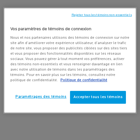
plus sensible : réactive, allergique, à tendance
acnéique, sujette à l’eczéma, et abîmée ou fragilisée
Rejeter tous les témoins non-essentiels
par les traitements contre le cancer; et répondent à
Vos paramètres de témoins de connexion
l'engagement promis d’être 100 %
Nous et nos partenaires utilisons des témoins de connexion sur notre
hypoallergéniques. Si nous détectons un seul cas de
site afin d’améliorer votre expérience utilisateur, d’analyser le trafic
de notre site, vous proposer des publicités ciblées sur des sites tiers
réaction allergique, nous retournons en laboratoire et
et vous proposer des fonctionnalités disponibles sur les réseaux
retravaillons la formule.
sociaux. Vous pouvez gérer à tout moment vos préférences, activer
des témoins non-essentiels et vous renseigner davantage en lien
avec notre utilisation de témoins dans les paramétrages des
témoins. Pour en savoir plus sur les témoins, consultez notre
EN SAVOIR PLUS
politique de confidentialité.
Politique de confidentialité
Paramétrages des témoins
Accepter tous les témoins