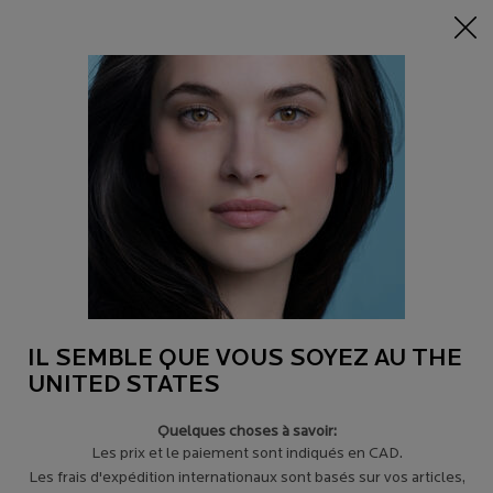
-15% sur tout sur 95$+
| CODE:
HERO
0
Trouver
Mon
0 product in c
un
panier
magasin
Main content
NOTRE MISSION :
CHANGER LA VIE
IL SEMBLE QUE VOUS SOYEZ AU THE
DES PEAUX SENSIBLES​
UNITED STATES
Quelques choses à savoir:
Recommandée par plus de 90 000 dermatologues
Les prix et le paiement sont indiqués en CAD.
mondialement, La Roche-Posay
s’engage
à vous
Les frais d'expédition internationaux sont basés sur vos articles,