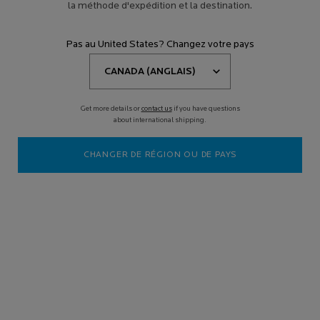
la méthode d'expédition et la destination.
aider ainsi que ceux qui vous sont chers à améliorer la
santé de votre peau et la qualité de votre vie par
les
Pas au United States? Changez votre pays
six engagements de la marque.
Get more details or
contact us
if you have questions
about international shipping.
CHANGER DE RÉGION OU DE PAYS
La tolérance à nos produits est testée sur la peau la