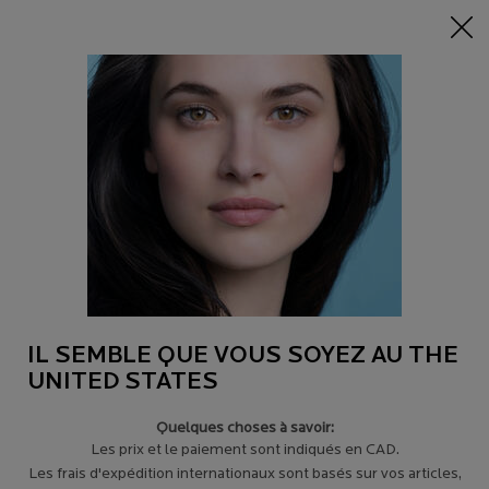
-15% sur tout sur 95$+
| CODE:
HERO
0
Trouver
Mon
0 product in c
un
panier
magasin
Main content
SOIN DES LÈVRES
Protégez et prenez soin de la zone délicate des lèvres avec des baumes qui
sauront répondre à tous les besoins des lèvres. Enrichis d’eau thermale
hydratante La Roche-Posay et testés même sur les peaux les plus sensibles et
réactives, pour des soins hydratants.
IL SEMBLE QUE VOUS SOYEZ AU THE
UNITED STATES
Quelques choses à savoir:
EN SAVOIR PLUS
＋
Les prix et le paiement sont indiqués en CAD.
Les frais d'expédition internationaux sont basés sur vos articles,