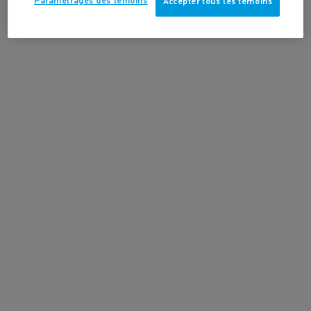
Paramétrages des témoins
Accepter tous les témoins
4.5
(728)
-15%
en savoir plus
AJOUTER AU PANIER
16,50 $
CICAPLAST LÈVRES