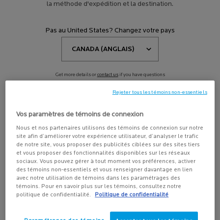
SOIN DES LÈVRES
la méthode d'expédition et la destination.
Pas au United States? Changez votre pays
Affiner
Sort:
Filters menu
Afficher 2 produits
Comparer les produits
Get more details or
contact us
if you have questions
about international shipping.
Rejeter tous les témoins non-essentiels
CHANGER DE RÉGION OU DE PAYS
Vos paramètres de témoins de connexion
Nous et nos partenaires utilisons des témoins de connexion sur notre
site afin d’améliorer votre expérience utilisateur, d’analyser le trafic
de notre site, vous proposer des publicités ciblées sur des sites tiers
et vous proposer des fonctionnalités disponibles sur les réseaux
sociaux. Vous pouvez gérer à tout moment vos préférences, activer
des témoins non-essentiels et vous renseigner davantage en lien
avec notre utilisation de témoins dans les paramétrages des
témoins. Pour en savoir plus sur les témoins, consultez notre
CICAPLAST LÈVRES
politique de confidentialité.
Politique de confidentialité
BAUME BARRIERE REPARATEUR