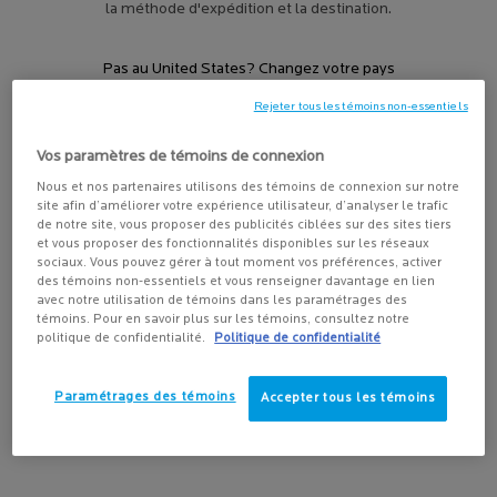
la méthode d'expédition et la destination.
Affiner
Sort:
Filters menu
Pas au United States? Changez votre pays
Afficher 1 produits
Comparer les produits
Rejeter tous les témoins non-essentiels
Vos paramètres de témoins de connexion
Get more details or
contact us
if you have questions
Nous et nos partenaires utilisons des témoins de connexion sur notre
about international shipping.
site afin d’améliorer votre expérience utilisateur, d’analyser le trafic
de notre site, vous proposer des publicités ciblées sur des sites tiers
CHANGER DE RÉGION OU DE PAYS
et vous proposer des fonctionnalités disponibles sur les réseaux
sociaux. Vous pouvez gérer à tout moment vos préférences, activer
des témoins non-essentiels et vous renseigner davantage en lien
avec notre utilisation de témoins dans les paramétrages des
témoins. Pour en savoir plus sur les témoins, consultez notre
politique de confidentialité.
Politique de confidentialité
Paramétrages des témoins
Accepter tous les témoins
ANTHELIOS MINERAL
LOTION ULTRA-FLUIDE
TEINTÉE FPS 50 POUR
ÉCRAN SOLAIRE TEINTÉ POUR
VISAGE
TOUS LES TYPES DE PEAU
4.2
(517)