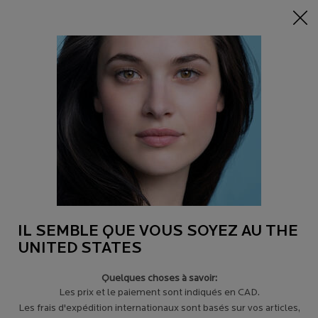
-15% sur tout sur 95$+
| CODE:
HERO
0
Trouver
Mon
0 product in c
un
panier
magasin
Main content
CRÈME SOLAIRE MINÉRALE TEINTÉE
Découvrez pourquoi vous devriez intégrer une crème solaire minérale teintée à
votre routine de soins de la peau. Votre peau paraîtra plus radieuse tout en
étant protégée contre les rayons UVA et UVB.
IL SEMBLE QUE VOUS SOYEZ AU THE
UNITED STATES
Quelques choses à savoir:
Les prix et le paiement sont indiqués en CAD.
CRÈME SOLAIRE TEINTÉE
Les frais d'expédition internationaux sont basés sur vos articles,