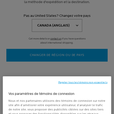
la méthode d'expédition et la destination.
Affiner
Sort:
Filters menu
Pas au United States? Changez votre pays
Afficher 6 produits
Get more details or
contact us
if you have questions
Exclusivité en
about international shipping.
ligne
-15%
CHANGER DE RÉGION OU DE PAYS
Rejeter tous les témoins non-essentiels
ROUTINE PEAU ÉCLATANTE
Vos paramètres de témoins de connexion
Nous et nos partenaires utilisons des témoins de connexion sur notre
Conçue pour cibler le teint terne, le
grain de peau irrégulier et les
site afin d’améliorer votre expérience utilisateur, d’analyser le trafic
premiers signes de l'âge.
de notre site, vous proposer des publicités ciblées sur des sites tiers
4.4
(790)
et vous proposer des fonctionnalités disponibles sur les réseaux