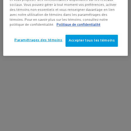
sociaux. Vous pouvez gérer à tout moment vos préférences, activer
des témoins non-essentiels et vous renseigner davantage en lien
avec notre utilisation de témoins dans les paramétrages des
témoins. Pour en savoir plus sur les témoins, consultez notre
politique de confidentialité.
Politique de confidentialité
Paramétrages des témoins
Accepter tous les témoins
ACHETER LA ROUTINE
Old price
New price
141,95 $
120,66 $
ROUTINE PEAU ÉCLATANTE