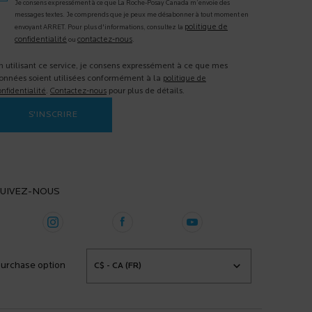
Je consens expressément à ce que La Roche-Posay Canada m’envoie des
messages textes. Je comprends que je peux me désabonner à tout moment en
politique de
envoyant ARRET. Pour plus d'informations, consultez la
confidentialité
contactez-nous
ou
.
n utilisant ce service, je consens expressément à ce que mes
onnées soient utilisées conformément à la
politique de
onfidentialité
.
Contactez-nous
pour plus de détails.
S'INSCRIRE
UIVEZ-NOUS
urchase option
C$ - CA (FR)