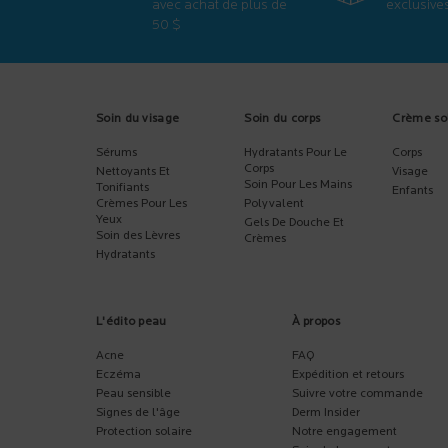
avec achat de
plus de
exclusive
50 $
Footer navigation
Soin du visage
Soin du corps
Crème so
Sérums
Hydratants Pour Le
Corps
Corps
Nettoyants Et
Visage
Soin Pour Les Mains
Tonifiants
Enfants
Crèmes Pour Les
Polyvalent
Yeux
Gels De Douche Et
Soin des Lèvres
Crèmes
Hydratants
L'édito peau
À propos
Acne
FAQ
Eczéma
Expédition et retours
Peau sensible
Suivre votre commande
Signes de l'âge
Derm Insider
Protection solaire
Notre engagement