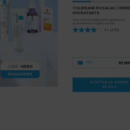
TOLERIANE ROSALIAC CRÈM
HYDRATANTE
Une crème hydratante apaisante
quotidienne à triple action.
4.1
(150)
-15%
en savo
AJOUTER AU PANIER
38,95 $
TOLERIANE