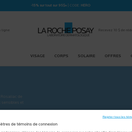
-15% sur tout sur 95$+
| CODE:
HERO
 ligne
Recevez 10 $ de réd
VISAGE
CORPS
SOLAIRE
OFFRES
 Rosaliac de
 sensibles et
Rejeter tous les tém
ètres de témoins de connexion
EN SAVOIR PLUS
＋