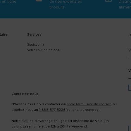
s en ligne
de nos experts en
Diagno
produits
aliment
laire
Services
(
Spotscan +
V
Votre routine de peau
V
Contactez-nous
N'hésitez pas à nous contacter via
notre formulaire de contact
, ou
appelez-nous au
1-888-577-5226
du lundi au vendredi.
Notre outil de clavardage en ligne est disponible de 9h à 12h
durant la semaine et de 12h à 20h le week-end.