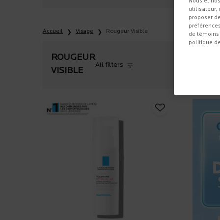
Nous et nos
utilisateur,
proposer de
préférences
Accueil
Visage
Rougeur Visible
de témoins 
politique d
ROUGEUR
All filters
All Filters menu
VISIBLE