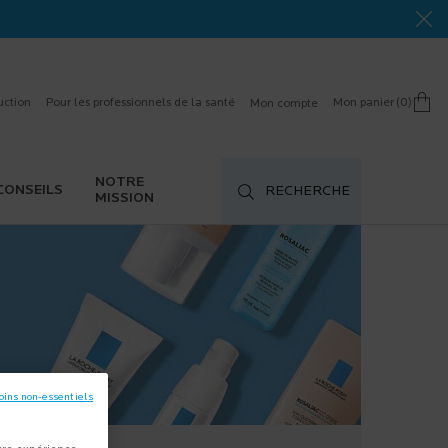
uction
Pour les professionnels de la santé
Mon panier
0
Mon compte
0 product in cart
NOTRE
CONSEILS
RECHERCHE
MISSION
oins non-essentiels