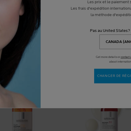
Les prix et le paiement
Les frais d'expédition internation
la méthode d'expéditio
Pas au United States?
I AIMER
Get more details or
contact 
about internatio
CHANGER DE RÉGI