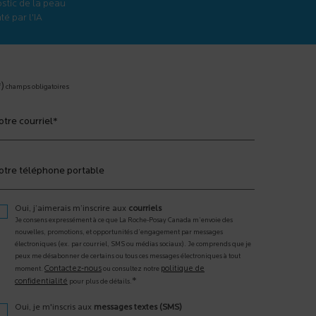
stic de la peau
é par l'IA
*)
champs obligatoires
otre courriel
*
otre téléphone portable
Oui, j’aimerais m’inscrire aux
courriels
Je consens expressément à ce que La Roche-Posay Canada m’envoie des
nouvelles, promotions, et opportunités d’engagement par messages
électroniques (ex. par courriel, SMS ou médias sociaux). Je comprends que je
peux me désabonner de certains ou tous ces messages électroniques à tout
Contactez-nous
politique de
moment.
ou consultez notre
*
confidentialité
pour plus de détails.
Oui, je m'inscris aux
messages textes (SMS)