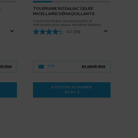
E
TOLERIANE ROSALIAC GELÉE
MICELLAIRE DÉMAQUILLANTE
Gelée micellaire démaquillante et
nettoyante pour peaux sensibles sujettes
aux rougeurs.
4.3
(54)
-15%
ir plus
en savoir plus
AJOUTER AU PANIER
30,95 $
 ROSALIAC CRÈME HYDRATANTE
TOLERIANE ROSALIAC GELÉE MIC