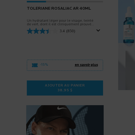
TOLERIANE ROSALIAC AR 40ML
Un hydratant léger pour le visage, teinté
de vert, dont il est cliniquement prouvé
qu'il hydrate instantanément la peau.
3.4
(850)
-15%
en savoir plus
AJOUTER AU PANIER
38,95 $
TOLERIANE ROSALIAC AR 40ML