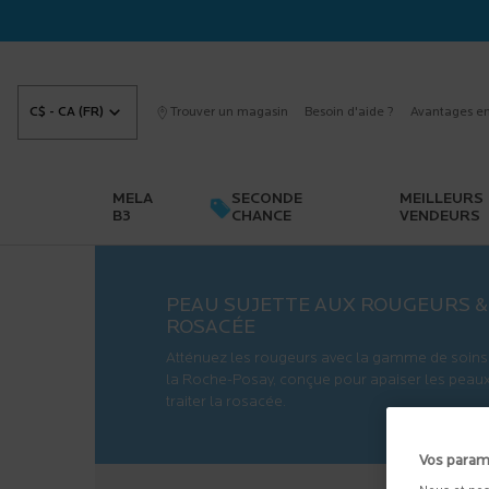
C$ - CA (FR)
Trouver un magasin
Besoin d'aide ?
Avantages en
MELA
SECONDE
MEILLEURS
B3
CHANCE
VENDEURS
Main content
PEAU SUJETTE AUX ROUGEURS &
ROSACÉE
Atténuez les rougeurs avec la gamme de soins
la Roche-Posay, conçue pour apaiser les peaux
traiter la rosacée.
Vos param