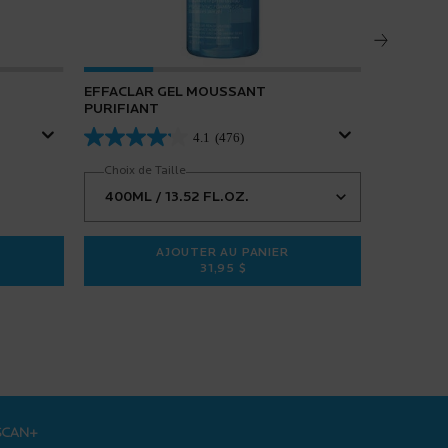
EFFACLAR GEL MOUSSANT
EFFACLA
PURIFIANT
4.1
(476)
Choix de Taille
AJOUTER AU PANIER
31,95 $
3 SÉRUM ANTI-ÂGE
EFFACLAR GEL MOUSSANT PURIFI
SCAN+