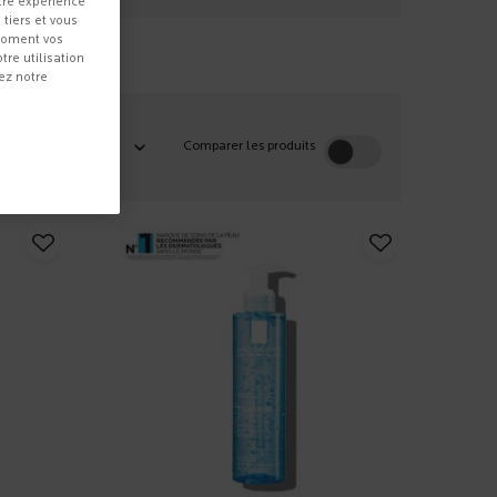
tre expérience
 tiers et vous
 moment vos
re utilisation
ez notre
Comparer les produits