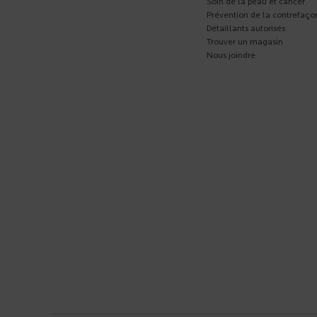
Soin de la peau et cancer
Prévention de la contrefaço
Détaillants autorisés
Trouver un magasin
Nous joindre