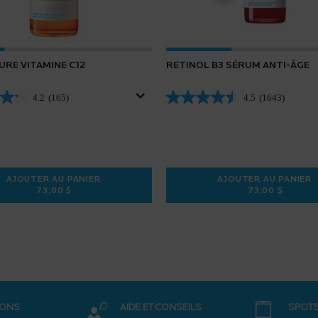
URE VITAMINE C12
RETINOL B3 SÉRUM ANTI-ÂGE
4.2
(165)
4.5
(1643)
AJOUTER AU PANIER
AJOUTER AU PANIER
73,00 $
73,00 $
+ ÉCRAN SOLAIRE POUR VISAGE
SÉRUM PURE VITAMINE C12
RETINOL B
IONS
AIDE ET CONSEILS
SPOT