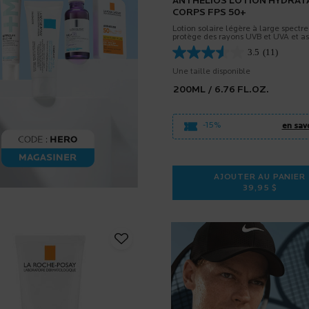
ANTHELIOS LOTION HYDRAT
CORPS FPS 50+
Lotion solaire légère à large spectre
protège des rayons UVB et UVA et a
une hydratation pendant 24 heures 
3.5
(11)
les peaux les plus sensibles.
Une taille disponible
200ML / 6.76 FL.OZ.
-15%
en savo
AJOUTER AU PANIER
39,95 $
 ÉCRAN SOLAIRE POUR VISAGE
ANTHELIOS