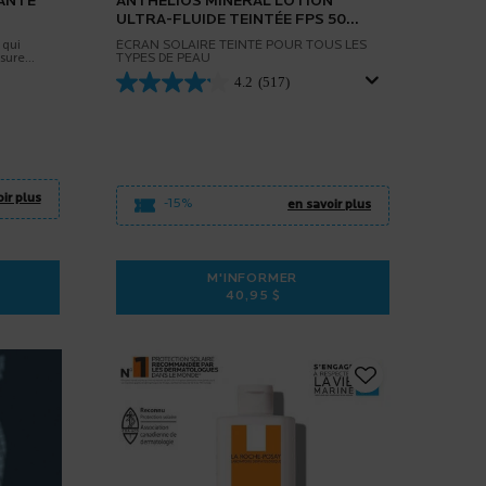
ANTE
ANTHELIOS MINERAL LOTION
ULTRA-FLUIDE TEINTÉE FPS 50
POUR VISAGE
 qui
ÉCRAN SOLAIRE TEINTÉ POUR TOUS LES
ssure
TYPES DE PEAU
pour
4.2
(517)
ir plus
-15%
en savoir plus
M'INFORMER
40,95 $
 LOTION HYDRATANTE CORPS FPS 50+
WHEN THE ANTHELIOS MINERAL LO