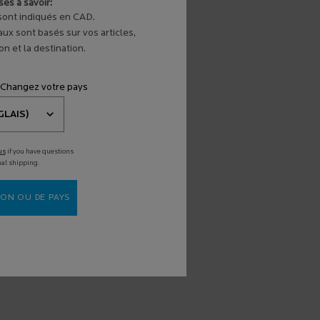
es à savoir:
 sont indiqués en CAD.
aux sont basés sur vos articles,
n et la destination.
 Changez votre pays
us
if you have questions
nal shipping.
ON OU DE PAYS