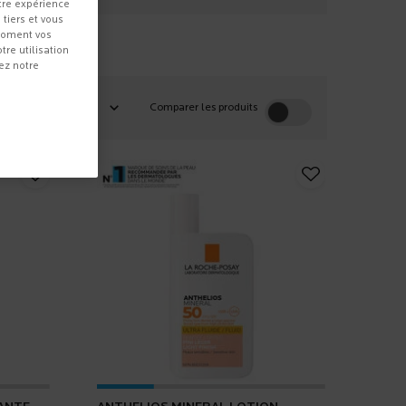
tre expérience
 tiers et vous
 moment vos
re utilisation
ez notre
Comparer les produits