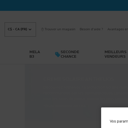
C$ - CA (FR)
Trouver un magasin
Besoin d'aide ?
Avantages en
MELA
SECONDE
MEILLEURS
B3
CHANCE
VENDEURS
Main content
CRÈME SOLAIRE ANTHELIOS
Découvrez Anthelios, la protection solaire num
recommandée par les dermatologues canadie
tous les types de peaux, même les plus sensibl
*Étude canadienne APLUSA
Vos param