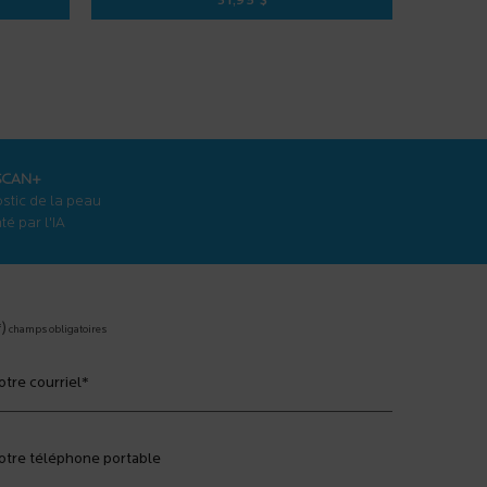
31,95 $
3 SÉRUM ANTI-ÂGE
EFFACLAR GEL MOUSSANT PURIFI
SCAN+
stic de la peau
é par l'IA
*)
champs obligatoires
otre courriel
*
otre téléphone portable