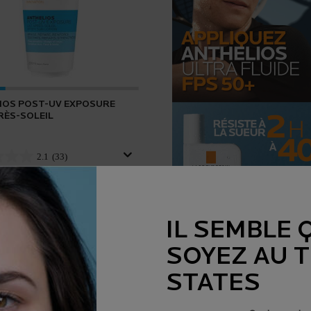
IOS POST-UV EXPOSURE
RÈS-SOLEIL
2.1
(33)
 disponible
 6.76 FL.OZ.
IL SEMBLE 
15%
en savoir plus
SOYEZ AU 
STATES
AJOUTER AU PANIER
27,95 $
EC POUR VISAGE IS AVAILABLE
ANTHELIOS POST-UV EXPOSURE LAIT APRÈS-SOLEIL