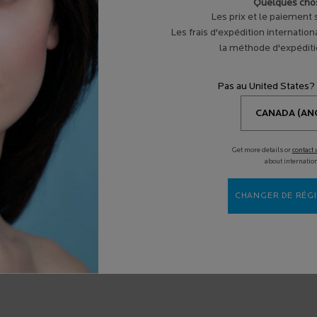
Quelques chos
Les prix et le paiement
Les frais d'expédition internation
la méthode d'expéditio
Pas au United States?
Get more details or
contact 
about internatio
CHANGER DE RÉGI
IOS MINERAL LOTION
FLUIDE FPS 50 POUR
tection solaire UVA et UVB à
tre formulé avec un filtre à 100
e minérale. Fini non collant.
3.3
(65)
 à l'eau pendant 80 minutes.