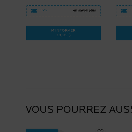
-15%
-
en savoir plus
M'INFORMER
39,95 $
WHEN THE ANTHELIOS DERMO-KIDS 
VOUS POURREZ AUSS