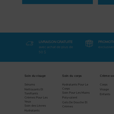
LIVRAISON GRATUITE
PROMOT
avec achat de
plus de
exclusive
50 $
Footer navigation
Soin du visage
Soin du corps
Crème so
Sérums
Hydratants Pour Le
Corps
Corps
Nettoyants Et
Visage
Soin Pour Les Mains
Tonifiants
Enfants
Crèmes Pour Les
Polyvalent
Yeux
Gels De Douche Et
Soin des Lèvres
Crèmes
Hydratants