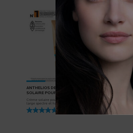
ANTHELIOS DERMO-KIDS LOTION
ANTHEL
SOLAIRE POUR ENFANTS SPF50+
ULTRA-
ECO-TUBE
CORPS
Crème solaire pour le visage et le corps à
Haute pro
large spectre et haute protection contre
large spec
les UVA et les UVB, testée sous contrôle
% d’origin
4.8
(233)
pédiatrique
Résistant