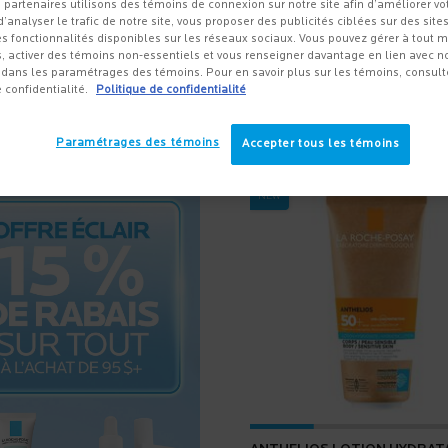
 partenaires utilisons des témoins de connexion sur notre site afin d’améliorer vo
 d’analyser le trafic de notre site, vous proposer des publicités ciblées sur des sites
s fonctionnalités disponibles sur les réseaux sociaux. Vous pouvez gérer à tout
, activer des témoins non-essentiels et vous renseigner davantage en lien avec not
dans les paramétrages des témoins. Pour en savoir plus sur les témoins, consult
e confidentialité.
Politique de confidentialité
Sort:
Afficher 8 produits
Paramétrages des témoins
Accepter tous les témoins
NEW