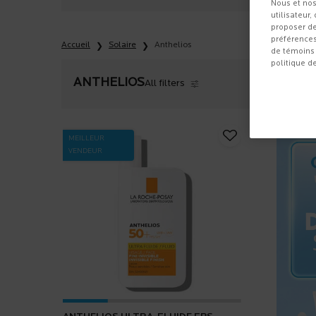
Nous et nos
utilisateur,
proposer de
préférences
Accueil
Solaire
Anthelios
de témoins 
politique d
ANTHELIOS
All filters
All Filters menu
MEILLEUR
VENDEUR