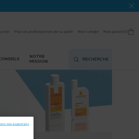
uction
Pour les professionnels de la santé
Mon compte
Mon panier
0
0 product in cart
NOTRE
CONSEILS
RECHERCHE
MISSION
oins non-essentiels