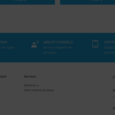
73,00 $
73,00 $
SÉRUM PURE VITAMINE C12
RETINOL B
IONS
AIDE ET CONSEILS
SPOT
s en ligne
de nos experts en
Diagno
produits
aliment
laire
Services
(
Spotscan +
V
Votre routine de peau
V