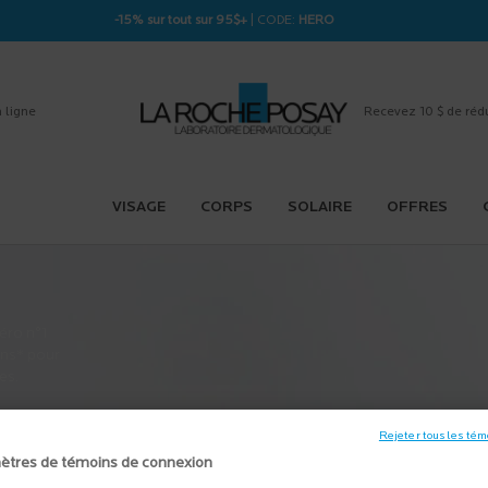
-15% sur tout sur 95$+
| CODE:
HERO
 ligne
Recevez 10 $ de réd
VISAGE
CORPS
SOLAIRE
OFFRES
éro n°1
ns* pour
es.
Rejeter tous les tém
ètres de témoins de connexion
EN SAVOIR PLUS
＋