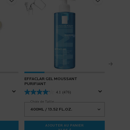
EFFACLAR GEL MOUSSANT
EFFACLA
PURIFIANT
4.1
(476)
Choix de Taille
AJOUTER AU PANIER