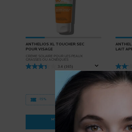
ANTHELIOS XL TOUCHER SEC
ANTHEL
POUR VISAGE
LAIT AP
CRÈME SOLAIRE POUR LES PEAUX
GRASSES OU ACNÉIQUES
3.4
(165)
Une taille
200ML /
-15%
-
en savoir plus
M'INFORMER
35,95 $
WHEN THE ANTHELIOS XL TOUCHER S