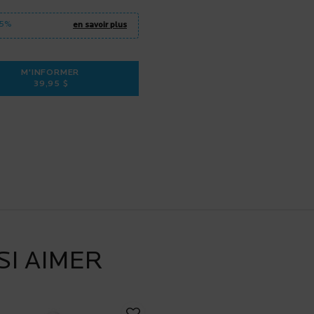
15%
en savoir plus
M'INFORMER
39,95 $
LOTION SOLAIRE POUR ENFANTS SPF50+ ECO-TUBE IS AVAILABLE
WHEN THE ANTHELIOS MINERAL LOTION ULTRA-FLUIDE FPS
I AIMER