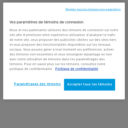
que votre peau tiraille et est inconfortable. C’est parce que votre
Rejeter tous les témoins non-essentiels
peau ne produit pas suffisamment de lipides et son état peut
s’aggraver si l’air sec, la température froide ou les savons agressifs
Vos paramètres de témoins de connexion
entrent en contact avec cette dernière. Utilisez un nettoyant
nourrissant doux et poursuivez avec un
sérum hydratant
, comme
Nous et nos partenaires utilisons des témoins de connexion sur notre
site afin d’améliorer votre expérience utilisateur, d’analyser le trafic
Hydraphase Intense Sérum de La Roche-Posay. Ensuite, appliquez
de notre site, vous proposer des publicités ciblées sur des sites tiers
un
hydratant riche
, tel que Nutritic Intense Riche de La Roche-
et vous proposer des fonctionnalités disponibles sur les réseaux
Posay. Recherchez des ingrédients comme l’acide hyaluronique,
sociaux. Vous pouvez gérer à tout moment vos préférences, activer
des témoins non-essentiels et vous renseigner davantage en lien
les céramides et la glycérine. Évitez d’utiliser de l’eau chaude pour
avec notre utilisation de témoins dans les paramétrages des
nettoyer votre visage et placez un humidificateur dans votre
témoins. Pour en savoir plus sur les témoins, consultez notre
chambre durant la saison froide pour contrer l’air sec des
politique de confidentialité.
Politique de confidentialité
systèmes de chauffage.
Paramétrages des témoins
Accepter tous les témoins
Peau grasse/à tendance acnéique
À l’inverse de la peau sèche, la peau grasse produit un excès de
sébum qui cause généralement des points noirs et des points
blancs sur le nez, le front et le menton. Le sébum peut aussi
accentuer l’apparence de vos pores et votre visage peut paraître