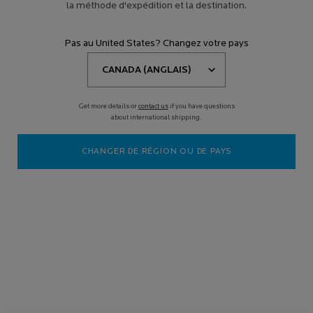
la méthode d'expédition et la destination.
Pas au United States? Changez votre pays
Get more details or
contact us
if you have questions
Vous savez ce qu’on dit : le savoir, c’est le pouvoir. Ce dicton est
about international shipping.
également vrai en ce qui concerne le soin de votre peau ! Le secret
pour avoir une belle peau, c’est de connaître votre type de peau,
CHANGER DE RÉGION OU DE PAYS
car chacun des cinq types principaux a ses propres besoins et,
ainsi, nécessite des approches et stratégies personnalisées,
comme le choix d’un nettoyant approprié. Poursuivez votre lecture
pour déterminer votre type de peau et en apprendre davantage sur
comment en prendre soin.
Peau sèche
Vous avez ce type de peau si vous vous retrouvez constamment
aux prises avec des plaques sèches et une texture rugueuse et