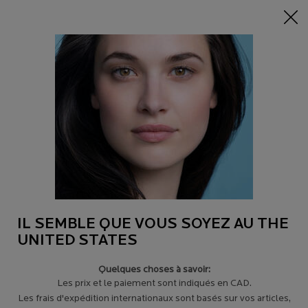
-15% sur tout sur 95$+
| CODE:
HERO
0
Trouver
Mon
0 product in c
un
panier
magasin
Main content
Revenir à CONSEILS POUR LES PEAUX À TENDANCE ACNÉIQUE
TOUT CE QUE VOUS DEVEZ SAVOIR SUR
L’ACIDE SALICYLIQUE
Vous avez peut-être entendu parler de cet ingrédient populaire,
mais savez-vous ce qu’il fait et pourquoi il est indispensable pour
soigner la peau à tendance acnéique ?
IL SEMBLE QUE VOUS SOYEZ AU THE
UNITED STATES
Quelques choses à savoir:
Les prix et le paiement sont indiqués en CAD.
Les frais d'expédition internationaux sont basés sur vos articles,