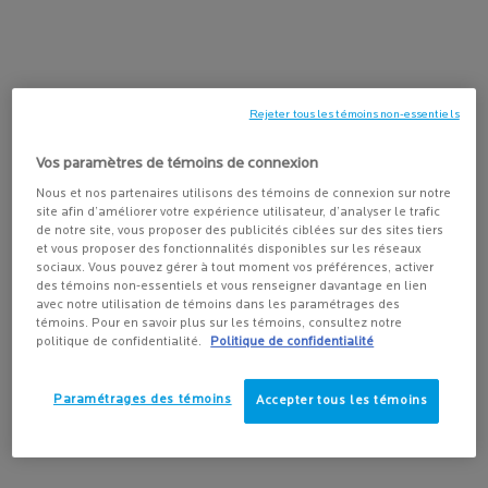
produit avec acide salicylique pour vous. Poursuivez votre lecture
pour en apprendre davantage sur cet ingrédient phare, notamment
sur comment utiliser l’acide salicylique et comment préserver une
peau claire et lisse.
Rejeter tous les témoins non-essentiels
Qu’est-ce que l’acide salicylique ?
Vos paramètres de témoins de connexion
Nous et nos partenaires utilisons des témoins de connexion sur notre
L’acide salicylique est un exfoliant chimique qui provient à l’origine
site afin d’améliorer votre expérience utilisateur, d’analyser le trafic
de l’écorce de saule. Il s’agit d’un type d’acide bêta-hydroxy (BHA)
de notre site, vous proposer des publicités ciblées sur des sites tiers
qui est utilisé pour traiter et prévenir l’acné, incluant les boutons,
et vous proposer des fonctionnalités disponibles sur les réseaux
sociaux. Vous pouvez gérer à tout moment vos préférences, activer
les points noirs et les points blancs.
des témoins non-essentiels et vous renseigner davantage en lien
avec notre utilisation de témoins dans les paramétrages des
témoins. Pour en savoir plus sur les témoins, consultez notre
Comment fonctionne l’acide
politique de confidentialité.
Politique de confidentialité
salicylique ?
Paramétrages des témoins
Accepter tous les témoins
L’acide salicylique opère sa magie en pénétrant la peau en
profondeur et en dissolvant tout ce qui bloque les pores (ex. :
l’accumulation de cellules mortes de peau, l’excès de sébum