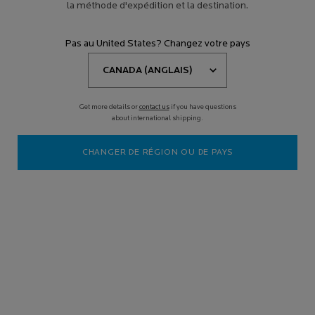
la méthode d'expédition et la destination.
Pas au United States? Changez votre pays
Get more details or
contact us
if you have questions
about international shipping.
Tout ce que vous devez savoir sur l’acide salicylique
CHANGER DE RÉGION OU DE PAYS
1 juillet, 2022
De nos jours, ce ne sont pas les façons de cibler, traiter et prévenir
l’acné qui manquent. Rendez-vous dans les rayons de soins pour la
peau de toute pharmacie et vous trouverez une foule de crèmes,
de sérums, de masques et de nettoyants. Bien que les options
pour contrôler et prévenir l’acné soient nombreuses, ces produits
ont habituellement une chose en commun : leurs formules
comprennent de l’acide salicylique. Mais, qu’est-ce que l’acide
salicylique et quels sont les bienfaits de l’acide salicylique ?
Obtenir réponse à ces questions est crucial avant de choisir le bon