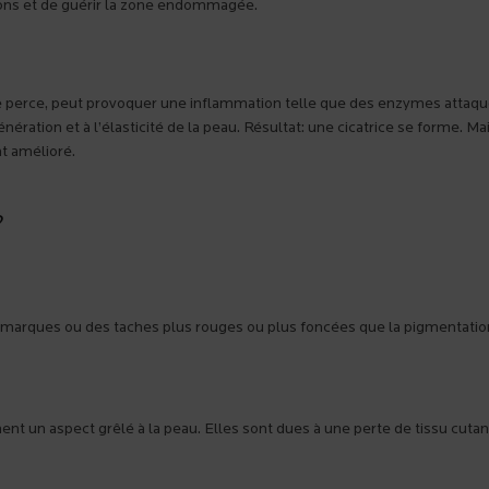
tions et de guérir la zone endommagée.
 le perce, peut provoquer une inflammation telle que des enzymes attaqu
énération et à l’élasticité de la peau. Résultat: une cicatrice se forme. Ma
nt amélioré.
?
s marques ou des taches plus rouges ou plus foncées que la pigmentatio
nt un aspect grêlé à la peau. Elles sont dues à une perte de tissu cuta