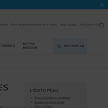
uction
Pour les professionnels de la santé
Mon panier
0
Mon compte
0 product in cart
NOTRE
CONSEILS
RECHERCHE
MISSION
ES
L'ÉDITO PEAU
Peau à tendance acnéique
Eczéma et peau sèche
s
Peau sensible