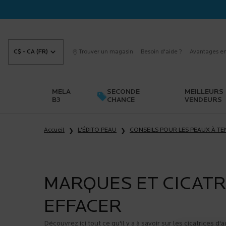
C$ - CA (FR)
Trouver un magasin
Besoin d'aide ?
Avantages en
MELA
SECONDE
MEILLEURS
B3
CHANCE
VENDEURS
Main content
Accueil
L'ÉDITO PEAU
CONSEILS POUR LES PEAUX À T
MARQUES ET CICATR
EFFACER
Découvrez ici tout ce qu'il y a à savoir sur les cicatrices d'a