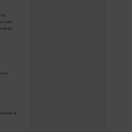
 le
ion des
e après
rices
aisser la