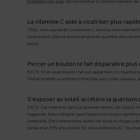
hydratant non gras
, qui reconstitue la fonction barrière de
La vitamine C aide à cicatriser plus rapi
VRAI.
Anti-oxydante, la vitamine C favorise énormément l
cicatrisation. Elle se trouve en grande quantité dans le poiv
persil.
Percer un bouton le fait disparaître plu
FAUX.
Si un vilain bouton fait son apparition, n’y touchez 
l’inflammation ou étendre l’infection aux zones voisines, et 
S’exposer au soleil accélère la guérison
FAUX.
Car même si, dans un premier temps, les rayons UV d
l’aggraver. Sans compter que l’exposition solaire répétée
l’intensité. Été comme hiver, évitez de sortir le visage à 
dotée d’un FPS d’au moins 50, telle Anthelios XL Toucher