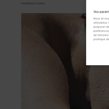
meilleurs soins.
Vos param
Nous et nos
utilisateur,
proposer de
préférences
de témoins 
politique d