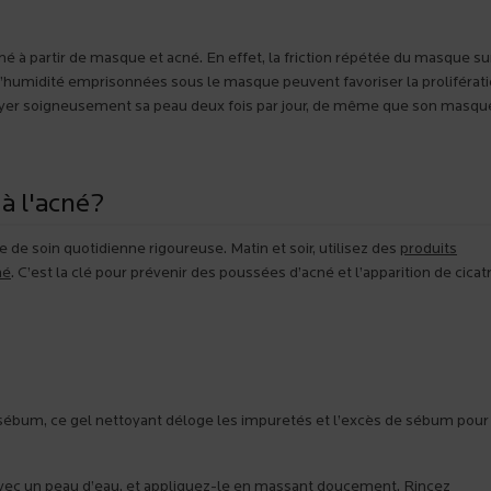
à partir de masque et acné. En effet, la friction répétée du masque sur
et l’humidité emprisonnées sous le masque peuvent favoriser la proliférat
toyer soigneusement sa peau deux fois par jour, de même que son masqu
à l'acné?
e soin quotidienne rigoureuse. Matin et soir, utilisez des
produits
né
. C’est la clé pour prévenir des poussées d’acné et l’apparition de cicat
sébum, ce gel nettoyant déloge les impuretés et l’excès de sébum pour l
avec un peau d’eau, et appliquez-le en massant doucement. Rincez