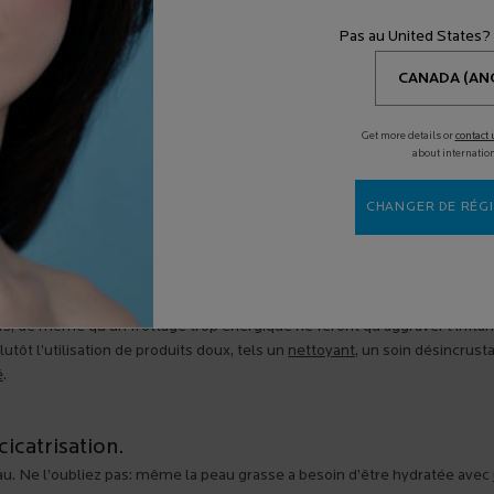
nce, traitements au laser fractionné CO2, injections d’acide hyaluroniqu
es pour estomper les cicatrices plus profondes ou apparentes. Consult
Pas au United States?
es pour connaître le traitement le plus approprié. Après les séances d
rt avec un soin hydratant apaisant, tel Toleriane Ultra.
Get more details or
contact 
 cicatrices?
about internatio
e pour éviter leur apparition, c’est mieux! Saurez-vous démêler le vrai du 
CHANGER DE RÉGI
e les poussées d’acné.
ifs, de même qu’un frottage trop énergique ne feront qu’aggraver l’infl
lutôt l’utilisation de produits doux, tels un
nettoyant
, un soin désincrusta
é
.
cicatrisation.
 peau. Ne l’oubliez pas: même la peau grasse a besoin d’être hydratée avec