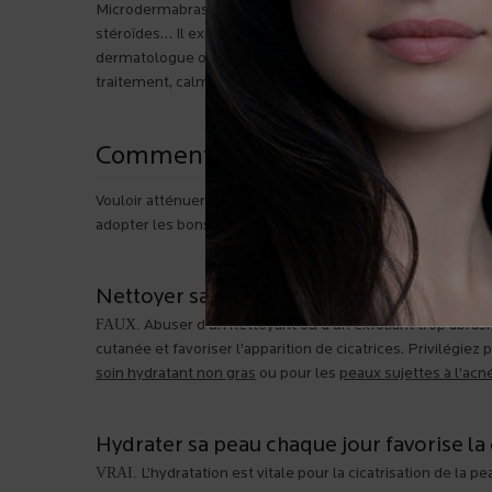
Microdermabrasion, peeling, microaiguillage, radio-fréque
stéroïdes… Il existe de nombreux soins médico-esthétiqu
dermatologue ou un spécialiste en soins médico-esthétiqu
traitement, calmez les rougeurs et les sensations d’inconfo
Comment prévenir l’apparition des
cicatrices d’acné
Vouloir atténuer les
, c’est bien. Tout fair
adopter les bons réflexes?
Nettoyer sa peau vigoureusement retard
FAUX.
Abuser d’un nettoyant ou d’un exfoliant trop abras
cutanée et favoriser l’apparition de cicatrices. Privilégiez p
soin hydratant non gras
ou pour les
peaux sujettes à l’acn
Hydrater sa peau chaque jour favorise la 
VRAI.
L’hydratation est vitale pour la cicatrisation de la