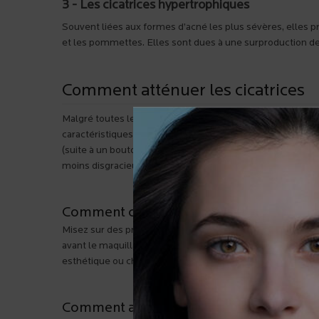
3 - Les cicatrices hypertrophiques
Souvent liées aux formes d’acné les plus sévères, elles p
et les pommettes. Elles sont dues à une surproduction de 
Comment atténuer les cicatrices
Malgré toutes les précautions prises, il arrive qu’une ci
caractéristiques. Une cicatrice superficielle s’effacera e
(suite à un bouton qu’on a percé ou à une inflammation sév
moins disgracieuses. Mais rien n’est joué! À preuve ces qu
Comment camoufler les marques et les 
Misez sur des produits de maquillage non-comédogènes et
avant le maquillage, contribue également à atténuer les ro
esthétique ou chez un dermatologue, peut être aussi envisa
Comment atténuer les cicatrices atroph