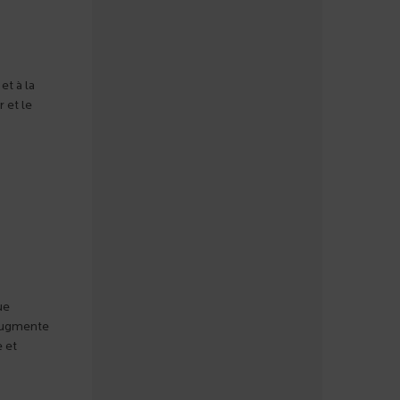
et à la
r et le
ue
 augmente
 et