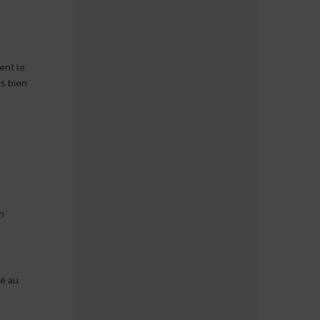
ent le
is bien
n
né au