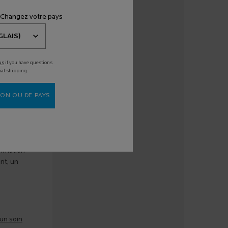
e ou de
ez un
 Changez votre pays
e
us
if you have questions
nal shipping.
faux pour
ON OU DE PAYS
ammation
nt, un
un soin