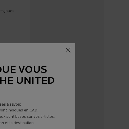
les joues
nd de ses
 profonde
us ou
QUE VOUS
THE UNITED
 Intense
es à savoir:
 sont indiqués en CAD.
aux sont basés sur vos articles,
n et la destination.