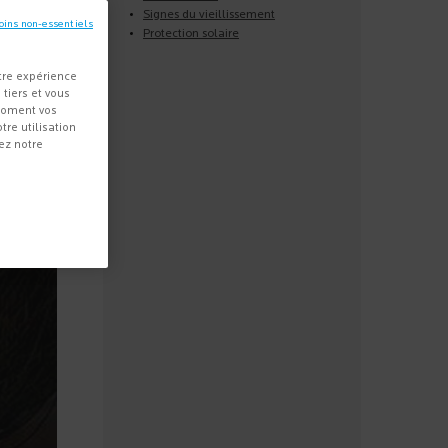
Signes du vieillissement
oins non-essentiels
Protection solaire
tre expérience
 tiers et vous
 moment vos
re utilisation
ez notre