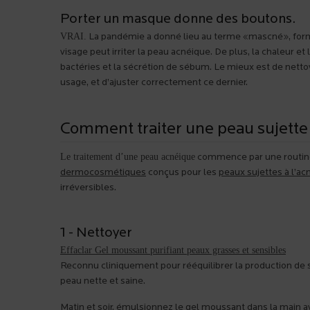
Porter un masque donne des boutons.
VRAI.
La pandémie a donné lieu au terme «mascné», formé 
visage peut irriter la peau acnéique. De plus, la chaleur 
bactéries et la sécrétion de sébum. Le mieux est de net
usage, et d’ajuster correctement ce dernier.
Comment traiter une peau sujette 
Le traitement d’une peau acnéique
commence par une routine d
dermocosmétiques
conçus pour les
peaux sujettes à l’ac
irréversibles.
1 - Nettoyer
Effaclar Gel moussant purifiant peaux grasses et sensibles
Reconnu cliniquement pour rééquilibrer la production de 
peau nette et saine.
Matin et soir, émulsionnez le gel moussant dans la main 