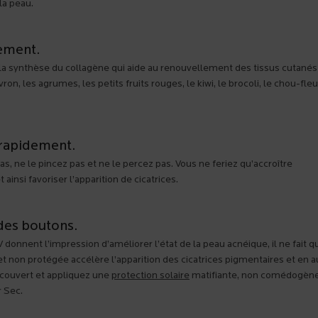
 la peau.
dement.
a synthèse du collagène qui aide au renouvellement des tissus cutanés 
ron, les agrumes, les petits fruits rouges, le kiwi, le brocoli, le chou-fleu
s rapidement.
pas, ne le pincez pas et ne le percez pas. Vous ne feriez qu’accroître
ainsi favoriser l’apparition de cicatrices.
 des boutons.
onnent l’impression d’améliorer l’état de la peau acnéique, il ne fait q
 et non protégée accélère l’apparition des cicatrices pigmentaires et en
découvert et appliquez une
protection solaire
matifiante, non comédogène
 Sec.