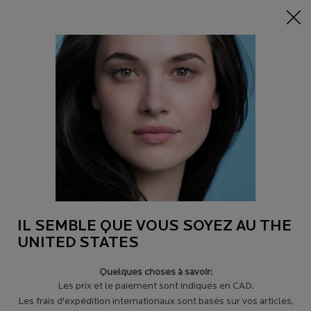
-15% sur tout sur 95$+
| CODE:
HERO
0
Trouver
Mon
0 product in c
un
panier
magasin
Main content
Revenir à CONSEILS POUR LES PEAUX À TENDANCE ACNÉIQUE
L’ACNÉ : SES CAUSES ET LES MOYENS
POUR LA PRÉVENIR
Découvrez tous les détails sur la prévention et le traitement de
l’acné.
IL SEMBLE QUE VOUS SOYEZ AU THE
UNITED STATES
Quelques choses à savoir:
Les prix et le paiement sont indiqués en CAD.
Les frais d'expédition internationaux sont basés sur vos articles,