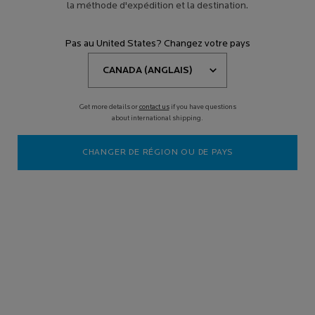
la méthode d'expédition et la destination.
Pas au United States? Changez votre pays
Get more details or
contact us
if you have questions
about international shipping.
CHANGER DE RÉGION OU DE PAYS
Qu’est-ce que l’acné ?
Avant d’aborder les sujets du traitement et de la prévention de
l’acné, nous devons retourner à la case départ et répondre à la
question suivante : mais, qu’est-ce que l’acné, exactement ? L’acné
l’huile, les
se produit lorsque vos pores deviennent obstrués par
bactéries, les cellules mortes de peau et la saleté
. Quand le sébum
(l’huile sécrétée par la peau) ne peut s’échapper de vos pores, les
bactéries peuvent proliférer et, conséquemment, occasionner de
l’acné. Cette dernière peut se manifester partout sur le corps, mais
elle apparaît le plus souvent sur le front, le dos, les fesses, le