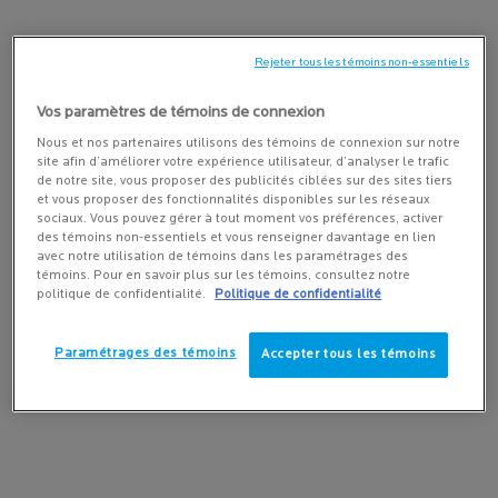
menton et les joues.
L’acné
peut aussi se présenter sous
différentes formes comme les points noirs, les points blancs, les
Rejeter tous les témoins non-essentiels
pustules et les kystes.
Vos paramètres de témoins de connexion
Les principales causes de l’acné
Nous et nos partenaires utilisons des témoins de connexion sur notre
site afin d’améliorer votre expérience utilisateur, d’analyser le trafic
de notre site, vous proposer des publicités ciblées sur des sites tiers
En plus de la peau grasse et des pores obstrués, les hormones
et vous proposer des fonctionnalités disponibles sur les réseaux
(l’acné peut être causée par des déséquilibres hormonaux qui se
sociaux. Vous pouvez gérer à tout moment vos préférences, activer
stress, des cycles menstruels, de la ménopause
produisent en raison du
des témoins non-essentiels et vous renseigner davantage en lien
avec notre utilisation de témoins dans les paramétrages des
et plus) et certains aliments peuvent causer l’acné
. (La diète ou la
témoins. Pour en savoir plus sur les témoins, consultez notre
consommation d’aliments comme élément déclencheur de l’acné
politique de confidentialité.
Politique de confidentialité
est un sujet qui génère encore des débats dans le milieu médical :
certaines études ont démontré un lien entre les régimes
Paramétrages des témoins
Accepter tous les témoins
alimentaires ayant un indice glycémique élevé ou les diètes riches
en sucre ou glucides et l’acné, mais les résultats de recherche ne
sont toujours pas concluants.) Le port du masque est également
une nouvelle cause de l’acné. Appelée
« maskné »
ou « acné
mécanique », elle peut s’avérer être un véritable problème pour
ceux aux prises avec la peau grasse, à tendance acnéique ou mixte.