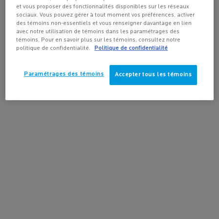
et vous proposer des fonctionnalités disponibles sur les réseaux
sociaux. Vous pouvez gérer à tout moment vos préférences, activer
des témoins non-essentiels et vous renseigner davantage en lien
avec notre utilisation de témoins dans les paramétrages des
témoins. Pour en savoir plus sur les témoins, consultez notre
Type produit:
Gel douche
politique de confidentialité.
Politique de confidentialité
Type de peau:
Sèche, Sensible, Sèche, Très Sèche
Préoccupation cutanée:
Peau sèche
Paramétrages des témoins
Accepter tous les témoins
Usage recommandé:
Body
Ingrédients clés:
Aqua Posae, Niacinamide, Shea Butter
Taille:
400_ml
CHARTE DE SÉCURITÉ