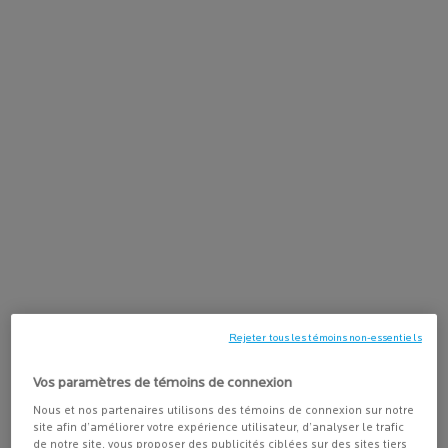
DESCRIPTION
Notre meilleur soin lavant hydratant corps et visage nettoie en
douceur la peau sèche et sensible. Cette crème lavante relipidante
procure une hydratation durant 24 heures dès la douche. Cette
crème de douche apaisante aide à protéger la peau des effets
asséchants de l’eau et laisse la peau propre, douce et
instantanément apaisée. Elle convient aux bébés âgés d’au moins
deux semaines, aux enfants et aux adultes. Elle convient aussi au
cuir chevelu des bébés et peut être utilisée sur le « chapeau » (la
calotte séborrhéique).
La texture crème-gel enveloppante nettoie en prenant soin de la
peau.
Rejeter tous les témoins non-essentiels
Vos paramètres de témoins de connexion
Nous et nos partenaires utilisons des témoins de connexion sur notre
site afin d’améliorer votre expérience utilisateur, d’analyser le trafic
SPÉCIFICATIONS DU PRODUIT
de notre site, vous proposer des publicités ciblées sur des sites tiers