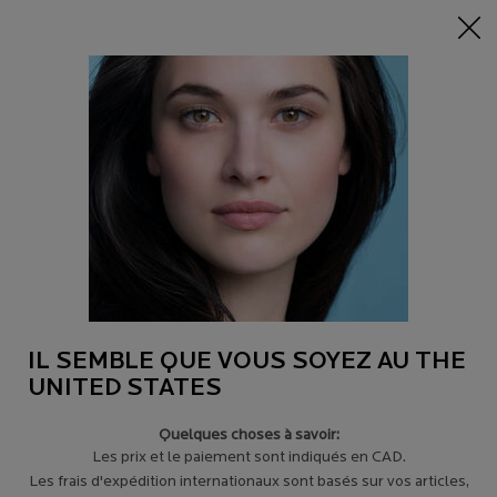
-15% sur tout sur 95$+
| CODE:
HERO
0
Trouver
Mon
0 product in c
un
panier
magasin
Main content
Revenir à CONSEILS POUR LES SIGNES DU VIEILLISSEMENT
LE MEILLEUR RÉGIME ANTI-ÂGE POUR
LES PEAUX GRASSES
Les peaux sèches vieillissent plus rapidement...
IL SEMBLE QUE VOUS SOYEZ AU THE
UNITED STATES
Quelques choses à savoir:
Les prix et le paiement sont indiqués en CAD.
Les frais d'expédition internationaux sont basés sur vos articles,