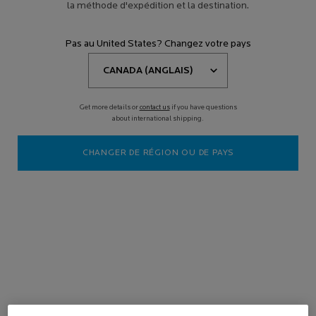
la méthode d'expédition et la destination.
Pas au United States? Changez votre pays
Get more details or
contact us
if you have questions
Établissez vos priorités et commencez par la base
about international shipping.
La peau endommagée a tendance à présenter des signes
précoces de vieillissement
CHANGER DE RÉGION OU DE PAYS
Assurez-vous d'inclure un
nettoyant
pour le visage et un
hydratant pour la peau
dans votre routine quotidienne
Commençons par le début
La vérité est que la peau endommagée vieillit plus vite. Alors, afin
de prévenir le vieillissement de la peau, il est important de bien
établir vos priorités et de poser les bonnes fondations pour une
meilleure peau à long terme.