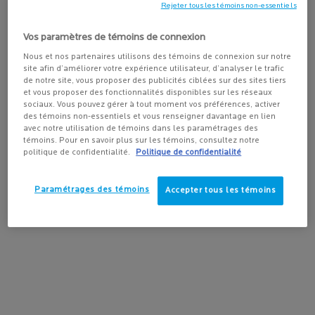
Rejeter tous les témoins non-essentiels
Vos paramètres de témoins de connexion
1. Utilisez le bon produit
Nous et nos partenaires utilisons des témoins de connexion sur notre
Il est important de comprendre non seulement votre type de peau,
site afin d’améliorer votre expérience utilisateur, d’analyser le trafic
mais aussi les besoins spécifiques de votre peau. Les peaux
de notre site, vous proposer des publicités ciblées sur des sites tiers
grasses ou les peaux sujettes à l'acné ne sont pas toutes
et vous proposer des fonctionnalités disponibles sur les réseaux
sociaux. Vous pouvez gérer à tout moment vos préférences, activer
identiques; certaines sont également sujettes à la
sensibilité
des témoins non-essentiels et vous renseigner davantage en lien
cutanée
et nécessitent des formules douces, tandis que d'autres
avec notre utilisation de témoins dans les paramétrages des
peuvent présenter des plaques sèches ou des irrégularités qui
témoins. Pour en savoir plus sur les témoins, consultez notre
nécessitent une hydratation supplémentaire et des soins
politique de confidentialité.
Politique de confidentialité
spécifiques. Dans tous les cas, une étape essentielle pour éliminer
les éruptions d'acné et les problèmes de peau grasse est d'avoir
Paramétrages des témoins
Accepter tous les témoins
une routine de nettoyage appropriée en utilisant le produit qui
convient le mieux à votre peau.
2. Nettoyez matin et soir
Que ce soit avec un
nettoyant doux
sans savon, une
crème
moussante
ou une
eau micellaire adaptée aux peaux grasses
, le
plus tôt sera le mieux pour intégrer un de ces produits à votre