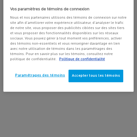
Link here directly to paragraph below: “My skin reactions are
Vos paramètres de témoins de connexion
driving me crazy… what can I do”?
Nous et nos partenaires utilisons des témoins de connexion sur notre
site afin d’améliorer votre expérience utilisateur, d’analyser le trafic
de notre site, vous proposer des publicités ciblées sur des sites tiers
et vous proposer des fonctionnalités disponibles sur les réseaux
sociaux. Vous pouvez gérer à tout moment vos préférences, activer
Skin: the #1 site of allergy manifestation
des témoins non-essentiels et vous renseigner davantage en lien
avec notre utilisation de témoins dans les paramétrages des
There are 3 main types of allergic skin reactions:
témoins. Pour en savoir plus sur les témoins, consultez notre
1) Urticaria or “hives”:
A super common instant reaction to
politique de confidentialité.
Politique de confidentialité
substances that touch our skin, as well as the foods we eat or
medications we take. It is a widespread, raised, red and incredibly
Paramétrages des témoins
Accepter tous les témoins
itchy rash.
2) Contact dermatitis:
A scaling, itching, burning rash sometimes with
vesicles and/or oozing. This red skin rash can take weeks to fade. It
can be either irritant or allergic in origin and crops up around 48
hours after exposure. The commonest causes include nickel,
harsh alkaline soaps and household cleaning products. Many cases
are also due to additives, irritants and even nickel in cosmetics.
Look for formulas with a minimum of additives and irritants; some
are even labelled nickel-controlled.