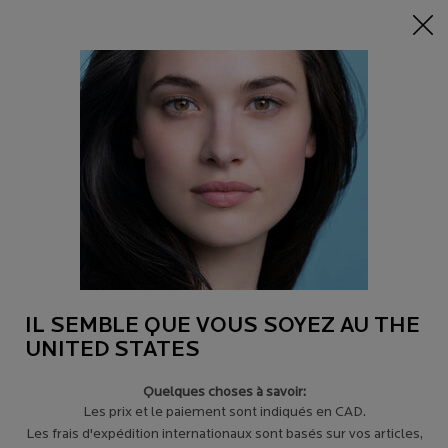
-15% sur tout sur 95$+
| CODE:
HERO
0
Trouver
Mon
0 product in c
un
panier
magasin
Main content
Revenir à CONSEILS POUR LA PEAU SENSIBLE
QU'EST-CE QU'UNE ALLERGIE ET
QU'EST-CE QUE CELA SIGNIFIE POUR
MA PEAU ?
L'allergie est un ensemble de conditions dans lesquelles le
système immunitaire de l'organisme "reconnaît mal" un élément
inoffensif de notre alimentation ou de notre environnement
IL SEMBLE QUE VOUS SOYEZ AU THE
comme une menace.
UNITED STATES
Quelques choses à savoir:
Les prix et le paiement sont indiqués en CAD.
Les frais d'expédition internationaux sont basés sur vos articles,