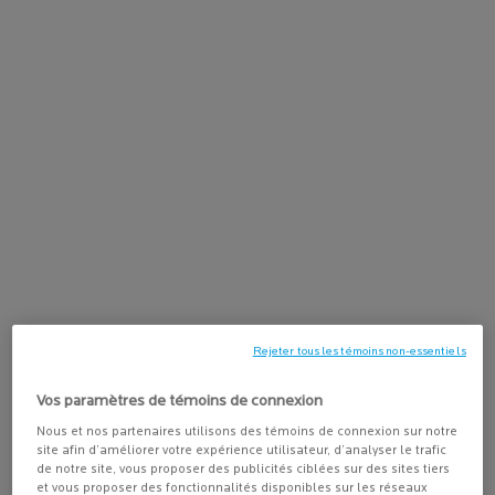
magasinez les produits solaires
ACHETEZ-LE AVEC
HYALU B5 CRÈME ANTI-ÂGE
Crème hydratante et anti-âge pour le
4.3
(212)
visage qui repulpe la peau. Formulée
avec de l’acide hyaluronique et de la
vitamine B5 pour réduire l’apparence
des rides.
AJOUTER AU PANIER
53,00 $
HYALU B5 CRÈME AN
Rejeter tous les témoins non-essentiels
PDP Tabs
Vos paramètres de témoins de connexion
DESCRIPTION
Nous et nos partenaires utilisons des témoins de connexion sur notre
Ce sérum intensément hydratant pour les yeux est cliniquement
site afin d’améliorer votre expérience utilisateur, d’analyser le trafic
prouvé pour repulper les rides et corriger l'apparence des cernes.
de notre site, vous proposer des publicités ciblées sur des sites tiers
et vous proposer des fonctionnalités disponibles sur les réseaux
Améliorations visibles dès 2 semaines. Testé sur tous les teints.