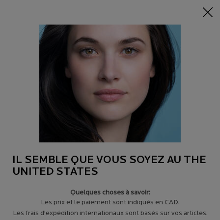
-15% sur tout sur 95$+
| CODE:
HERO
0
Trouver
Mon
0 product in c
un
panier
magasin
Main content
Revenir à Ingrédients
SÉRUM POUR LES YEUX HYALU B5
SÉRUM DERMATOLOGIQUE REPULPANT RÉPARATEUR POUR
LES YEUX
50,00 $
Ce sérum intensément hydratant pour les yeux est cliniquement
prouvé pour repulper les rides et corr ...
Lire plus
IL SEMBLE QUE VOUS SOYEZ AU THE
4.5
(1520)
Écrire un avis
UNITED STATES
Quelques choses à savoir:
Les prix et le paiement sont indiqués en CAD.
Les frais d'expédition internationaux sont basés sur vos articles,