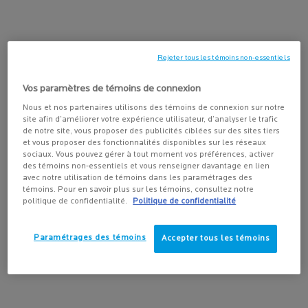
ACHETEZ-LE AVEC
Rejeter tous les témoins non-essentiels
LIPIKAR BAUME AP+MAX
Baume triple-action avec Neurobioma
Vos paramètres de témoins de connexion
4.5
(239)
pour peaux sensibles, ultra-sèches à
tendance atopique
Nous et nos partenaires utilisons des témoins de connexion sur notre
Choix de Taille
site afin d’améliorer votre expérience utilisateur, d’analyser le trafic
de notre site, vous proposer des publicités ciblées sur des sites tiers
et vous proposer des fonctionnalités disponibles sur les réseaux
sociaux. Vous pouvez gérer à tout moment vos préférences, activer
des témoins non-essentiels et vous renseigner davantage en lien
avec notre utilisation de témoins dans les paramétrages des
AJOUTER AU PANIER
témoins. Pour en savoir plus sur les témoins, consultez notre
36,95 $
politique de confidentialité.
Politique de confidentialité
LIPIKAR BAUME AP+
Paramétrages des témoins
Accepter tous les témoins
PDP Tabs
DESCRIPTION
Protège la peau contre les effets desséchants du calcaire.