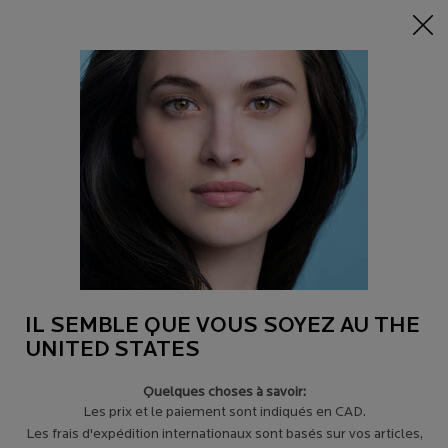
-15% sur tout sur 95$+
| CODE:
HERO
0
Trouver
Mon
0 product in c
un
panier
magasin
Main content
Revenir à Gels de douche et crèmes
LIPIKAR HUILE AP+ (400ML)
HUILE LAVANTE RELIPIDANTE ANTI-GRATTAGE
25,95 $
(0,06 $ / ml)
Protège la peau contre les effets desséchants du calcaire.
Apporte à la peau les lipides nécessaires ...
Lire plus
IL SEMBLE QUE VOUS SOYEZ AU THE
4.3
(190)
Écrire un avis
UNITED STATES
Quelques choses à savoir:
Les prix et le paiement sont indiqués en CAD.
Les frais d'expédition internationaux sont basés sur vos articles,