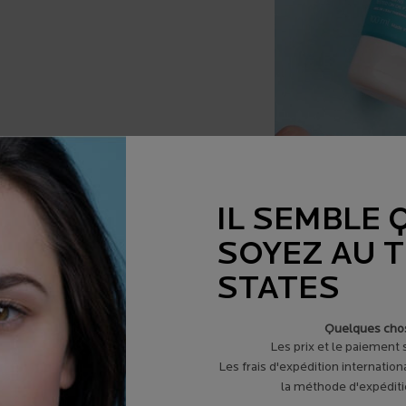
COMMENT UTILISER 
IL SEMBLE 
SOYEZ AU 
CHART
STATES
TE
Quelques chos
Les prix et le paiement
CON
Les frais d'expédition internation
la méthode d'expéditio
TES