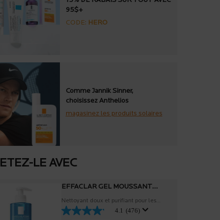
15% DE RABAIS SUR TOUT AVEC
95$+
CODE:
HERO
Comme Jannik Sinner,
choisissez Anthelios
magasinez les produits solaires
ETEZ-LE AVEC
EFFACLAR GEL MOUSSANT
PURIFIANT
Nettoyant doux et purifiant pour les
4.1
(476)
peaux grasses, légèrement acnéiques et
sensibles