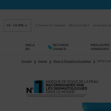
C$ - CA (FR)
Trouver un magasin
Besoin d'aide ?
Avantages en
MELA
SECONDE
MEILLEURS
B3
CHANCE
VENDEURS
Main content
Accueil
Visage
Peau À Tendance Acnéique
EFFACLA