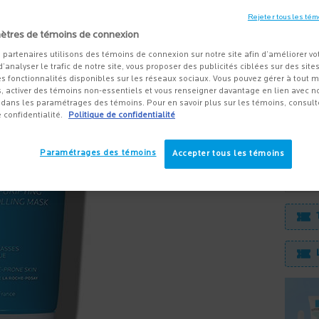
GRASSE
CONTRÔ
Rejeter tous les tém
LES P
ètres de témoins de connexion
30,95 
 partenaires utilisons des témoins de connexion sur notre site afin d’améliorer vo
 d’analyser le trafic de notre site, vous proposer des publicités ciblées sur des sites
s fonctionnalités disponibles sur les réseaux sociaux. Vous pouvez gérer à tout
Ce masq
, activer des témoins non-essentiels et vous renseigner davantage en lien avec not
grasses
dans les paramétrages des témoins. Pour en savoir plus sur les témoins, consult
e confidentialité.
Politique de confidentialité
Paramétrages des témoins
Accepter tous les témoins
Quanti
−