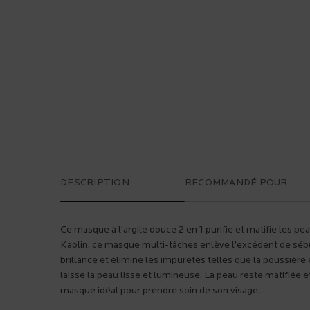
PDP Tabs
DESCRIPTION
RECOMMANDÉ POUR
Ce masque à l’argile douce 2 en 1 purifie et matifie les pe
Kaolin, ce masque multi-tâches enlève l’excédent de sébu
brillance et élimine les impuretés telles que la poussière e
laisse la peau lisse et lumineuse. La peau reste matifiée e
masque idéal pour prendre soin de son visage.