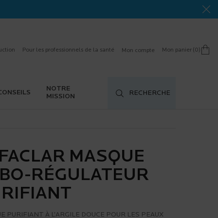
uction
Pour les professionnels de la santé
Mon panier
0
Mon compte
0 product in cart
NOTRE
CONSEILS
RECHERCHE
MISSION
FACLAR MASQUE
BO-RÉGULATEUR
RIFIANT
 PURIFIANT À L’ARGILE DOUCE POUR LES PEAUX