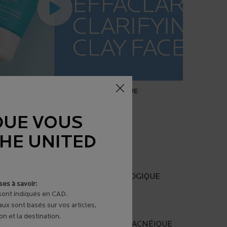
EFFACLAR SEBO CONTROLLING MASQUE
QUE VOUS
THE UNITED
E DE SÉCURITÉ :
STÉ SOUS CONTRÔLE DERMATOLOGIQUE
es à savoir:
 sont indiqués en CAD.
VIENT AUX PEAUX SENSIBLES
aux sont basés sur vos articles,
n et la destination.
TÉ SUR LES PEAUX À TENDANCE ACNÉIQUE