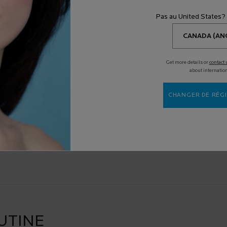
(T
Pas au United States?
SA
SAN
Get more details or
contact 
about internatio
HY
CHANGER DE RÉGI
ée par les dermatologues dans le monde.
-Posay propose des soins de peau uniques, qui sont
t testés cliniquement pour démontrer leur efficacité et
UTINE