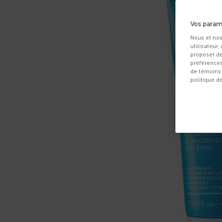
Vos param
Nous et nos
utilisateur,
proposer de
préférences
de témoins 
politique d