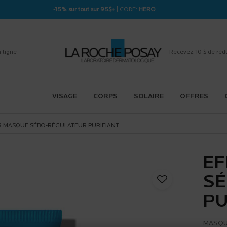
-15% sur tout sur 95$+
| CODE:
HERO
 ligne
Recevez 10 $ de réd
VISAGE
CORPS
SOLAIRE
OFFRES
R MASQUE SÉBO-RÉGULATEUR PURIFIANT
EF
SÉ
PU
MASQUE