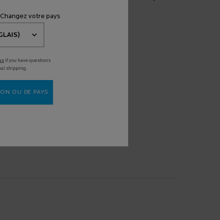
EST NON COMÉDOGÈNE
 Changez votre pays
NS PARABÈNE
S HUILE
us
if you have questions
nal shipping.
POALLERGÉNIQUE
ON OU DE PAYS