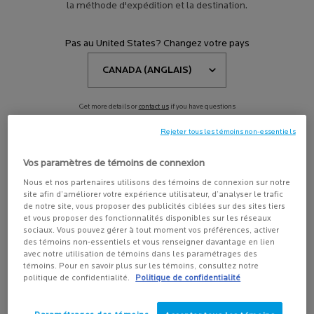
DIMINUTION DE LA DENSITÉ DE LA PEAU
la méthode d'expédition et la destination.
Pas au United States? Changez votre pays
Affiner
Sort:
Filters menu
Afficher 2 produits
Comparer les produits
Get more details or
contact us
if you have questions
about international shipping.
Rejeter tous les témoins non-essentiels
CHANGER DE RÉGION OU DE PAYS
Vos paramètres de témoins de connexion
Nous et nos partenaires utilisons des témoins de connexion sur notre
site afin d’améliorer votre expérience utilisateur, d’analyser le trafic
de notre site, vous proposer des publicités ciblées sur des sites tiers
et vous proposer des fonctionnalités disponibles sur les réseaux
sociaux. Vous pouvez gérer à tout moment vos préférences, activer
des témoins non-essentiels et vous renseigner davantage en lien
avec notre utilisation de témoins dans les paramétrages des
témoins. Pour en savoir plus sur les témoins, consultez notre
SUBSTIANE CRÈME YEUX
politique de confidentialité.
Politique de confidentialité
Soin restructurant anti-âge.