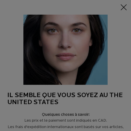
NOUVEAU
: Découvrez nos innovations Mela B3
0
Trouver
Mon
0 product in c
un
panier
magasin
Main content
DIMINUTION DE LA DENSITÉ DE LA PEAU
Soin revitalisant pour la peau mature. Effets nourrissant, anti-relâchement et
raffermissant pour les peaux sèches et sensibles.
IL SEMBLE QUE VOUS SOYEZ AU THE
UNITED STATES
Quelques choses à savoir:
EN SAVOIR PLUS
＋
Les prix et le paiement sont indiqués en CAD.
Les frais d'expédition internationaux sont basés sur vos articles,