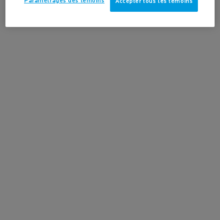
Paramétrages des témoins
Accepter tous les témoins
4.2
(171)
-15%
en savoir plus
AJOUTER AU PANIER
54,00 $
SUBSTIANE CRÈME YEUX
NOUVEAU