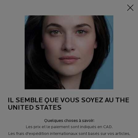
-15% sur tout sur 95$+
| CODE:
HERO
0
Trouver
Mon
0 product in c
un
panier
magasin
Main content
NOUS SOMMES DÉSOLÉS, IL N’Y A AUCUN RÉSULTAT POUR
VOTRE RECHERCHE. VEUILLEZ ESSAYER UN AUTRE TERME.
PRODUITS (126)
Affiner
Sort:
Filters menu
Exclusivité en
ligne
IL SEMBLE QUE VOUS SOYEZ AU THE
-15%
UNITED STATES
Quelques choses à savoir:
Les prix et le paiement sont indiqués en CAD.
Les frais d'expédition internationaux sont basés sur vos articles,