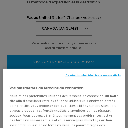
la méthode d'expédition et la destination.
ENSEMBLE RÉPARATION &
PROTECTION UV
Pas au United States? Changez votre pays
Ensemble essentiel conçu pour
renforcer la barrière cutanée du
visage et du corps
4.3
(736)
Get more details or
contact us
if you have questions
about international shipping.
CHANGER DE RÉGION OU DE PAYS
Rejeter tous les témoins non-essentiels
Vos paramètres de témoins de connexion
ACHETER LA ROUTINE
Nous et nos partenaires utilisons des témoins de connexion sur notre
Old price
New price
102,85 $
87,43 $
site afin d’améliorer votre expérience utilisateur, d’analyser le trafic
ENSEMBLE RÉPARATION & PROTECTION UV
de notre site, vous proposer des publicités ciblées sur des sites tiers
et vous proposer des fonctionnalités disponibles sur les réseaux
sociaux. Vous pouvez gérer à tout moment vos préférences, activer
Exclusivité en
Exclusivité en
des témoins non-essentiels et vous renseigner davantage en lien
ligne
ligne
avec notre utilisation de témoins dans les paramétrages des