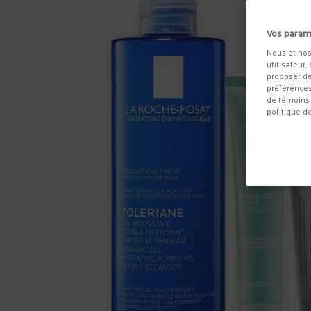
Vos param
Nous et nos
utilisateur,
proposer de
préférences
de témoins 
politique d