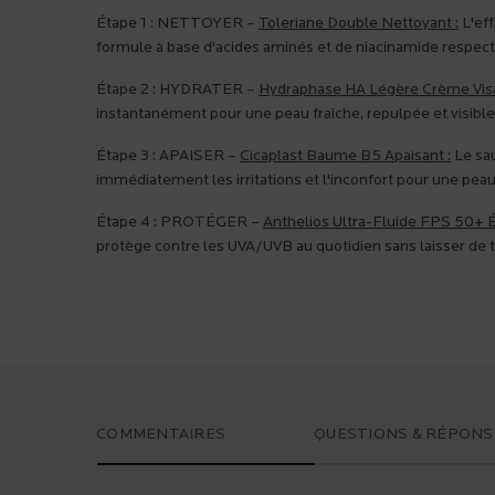
Étape 1 : NETTOYER –
Toleriane Double Nettoyant :
L'eff
formule à base d'acides aminés et de niacinamide respect
Étape 2 : HYDRATER –
Hydraphase HA Légère Crème Visa
instantanément pour une peau fraîche, repulpée et visible
Étape 3 : APAISER –
Cicaplast Baume B5 Apaisant :
Le sau
immédiatement les irritations et l'inconfort pour une pea
Étape 4 : PROTÉGER –
Anthelios Ultra-Fluide FPS 50+ Éc
protège contre les UVA/UVB au quotidien sans laisser de 
PDP Reviews
COMMENTAIRES
QUESTIONS & RÉPONS