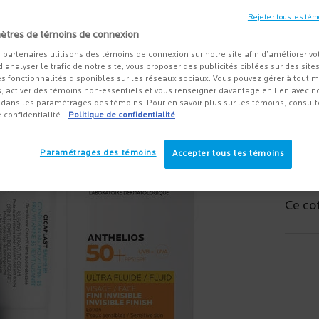
141,90 
Old pri
New pr
Rejeter tous les tém
Simplif
ètres de témoins de connexion
Roche-P
 partenaires utilisons des témoins de connexion sur notre site afin d’améliorer vo
 d’analyser le trafic de notre site, vous proposer des publicités ciblées sur des sites
s fonctionnalités disponibles sur les réseaux sociaux. Vous pouvez gérer à tout
, activer des témoins non-essentiels et vous renseigner davantage en lien avec not
dans les paramétrages des témoins. Pour en savoir plus sur les témoins, consult
Quanti
e confidentialité.
Politique de confidentialité
−
Paramétrages des témoins
Accepter tous les témoins
Ce cof