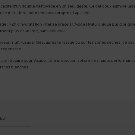
icacité d'un double nettoyage en un seul geste. Ce gel doux élimine les
e le pH naturel pour une peau propre et apaisée.
ge :
72h d'hydratation intense grâce à l'Acide Hyaluronique pur d'origine
ment plus éclatante, sans brillance.
veur multi-usage. Idéal après le rasage ou sur les zones sèches, ce bau
u régénérée.
ran Solaire pour Visage :
Une protection solaire très haute performance à 
traces blanches.
ES