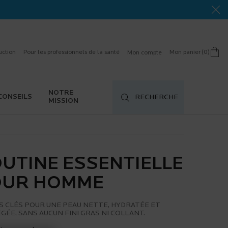
uction
Pour les professionnels de la santé
Mon panier
0
Mon compte
0 product in cart
NOTRE
CONSEILS
RECHERCHE
MISSION
UTINE ESSENTIELLE
OUR HOMME
S CLÉS POUR UNE PEAU NETTE, HYDRATÉE ET
ÉE, SANS AUCUN FINI GRAS NI COLLANT.