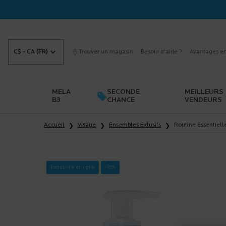
C$ - CA (FR)
Trouver un magasin
Besoin d'aide ?
Avantages en
MELA
SECONDE
MEILLEURS
B3
CHANCE
VENDEURS
Main content
Accueil
Visage
Ensembles Exlusifs
Routine Essentiel
Exclusivité en ligne
-15%