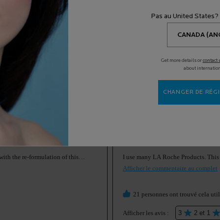
Pas au United States?
Get more details or
contact 
about internatio
CHANGER DE RÉGI