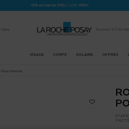
-15% sur tout sur 95$+
| CODE:
HERO
 ligne
Recevez 10 $ de réd
VISAGE
CORPS
SOLAIRE
OFFRES
le Pour Homme
RO
P
ÉTAPE
PROTÉG