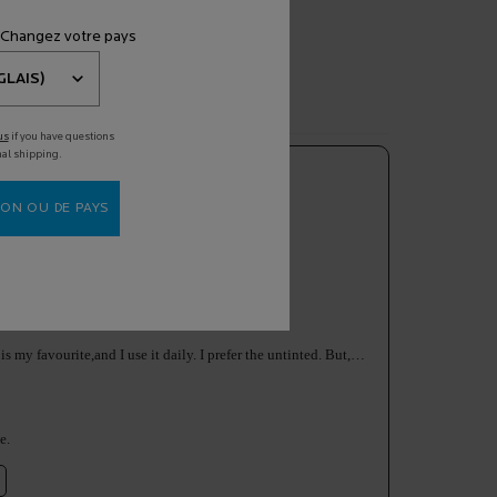
 Changez votre pays
us
if you have questions
nal shipping.
ON OU DE PAYS