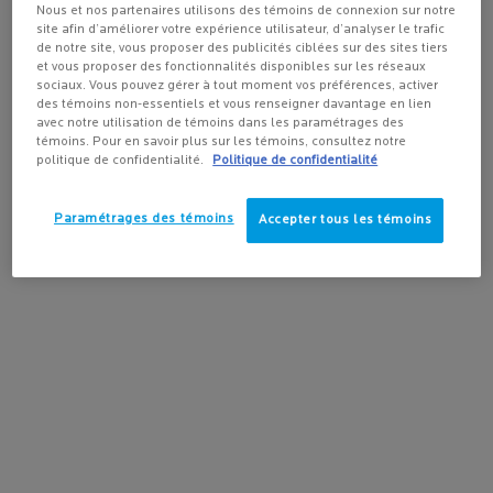
la méthode d'expédition et la destination.
ÉCRAN SOLAIRE
Nous et nos partenaires utilisons des témoins de connexion sur notre
POUR VISAGE
site afin d’améliorer votre expérience utilisateur, d’analyser le trafic
4.3
(432)
4.2
(165)
4.5
(1643)
de notre site, vous proposer des publicités ciblées sur des sites tiers
et vous proposer des fonctionnalités disponibles sur les réseaux
Pas au United States? Changez votre pays
sociaux. Vous pouvez gérer à tout moment vos préférences, activer
des témoins non-essentiels et vous renseigner davantage en lien
avec notre utilisation de témoins dans les paramétrages des
témoins. Pour en savoir plus sur les témoins, consultez notre
politique de confidentialité.
Politique de confidentialité
AJOUTER AU
AJOUTER AU
AJOUTER
Get more details or
contact us
if you have questions
PANIER
PANIER
PANIE
about international shipping.
35,95 $
73,00 $
73,00
ANTHELIOS ULTRA-FLUIDE FPS 50+ ÉCRAN SOLAIRE PO
SÉRUM PURE VITAMINE C12
RE
Paramétrages des témoins
Accepter tous les témoins
CHANGER DE RÉGION OU DE PAYS
LIVRAISON GRATUITE
PROMOTIONS
avec achat de
exclusives en ligne
plus de
50 $
AIDE ET CONSEILS
SPOTSCAN+
de nos experts en
Diagnostic de la peau
produits
alimenté par l'IA