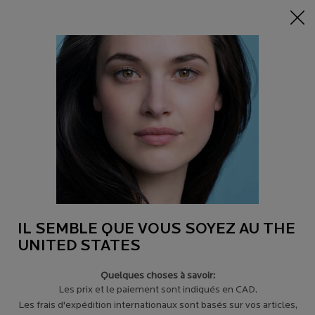
-15% sur tout sur 95$+
| CODE:
HERO
0
Trouver
Mon
0 product in c
un
panier
magasin
Main content
Revenir à Hydratants
TOLERIANE SENSITIVE
CRÈME DE JOUR VISAGE PRÉBIOTIQUE, HYDRATANTE ET
APAISANTE, AVEC CÉRAMIDES POUR PEAU SENSIBLE
31,00 $
Cette crème hydratante sans parfum est formulée avec une haute
concentration d’eau thermale prébioti ...
Lire plus
IL SEMBLE QUE VOUS SOYEZ AU THE
4.0
(3876)
Écrire un avis
UNITED STATES
Quelques choses à savoir:
Les prix et le paiement sont indiqués en CAD.
Les frais d'expédition internationaux sont basés sur vos articles,