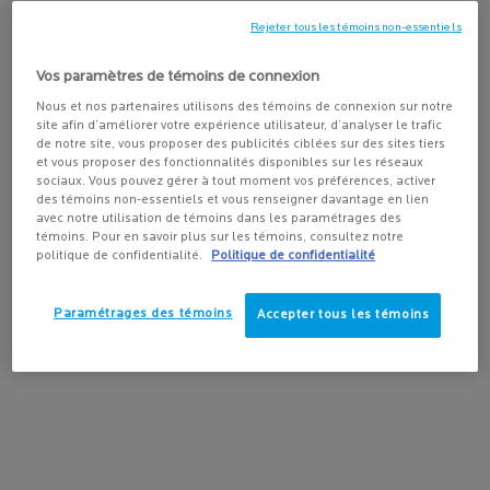
peau. Cet hydratant calmant procure une hydratation apaisante
Rejeter tous les témoins non-essentiels
durant 48 heures qui donne du confort à la peau et réduit la
sensibilité au fil du temps, aidant à soulager les sensations de
Vos paramètres de témoins de connexion
tiraillement, la sécheresse et les rougeurs occasionnelles.
Nous et nos partenaires utilisons des témoins de connexion sur notre
site afin d’améliorer votre expérience utilisateur, d’analyser le trafic
La texture soyeuse, enveloppante et qui s’étale facilement est
de notre site, vous proposer des publicités ciblées sur des sites tiers
spécialement formulée pour la peau sensible afin de réduire la
et vous proposer des fonctionnalités disponibles sur les réseaux
sociaux. Vous pouvez gérer à tout moment vos préférences, activer
friction lors de l’application.
des témoins non-essentiels et vous renseigner davantage en lien
avec notre utilisation de témoins dans les paramétrages des
témoins. Pour en savoir plus sur les témoins, consultez notre
RECOMMANDÉ POUR
politique de confidentialité.
Politique de confidentialité
BÉNÉFICES
Paramétrages des témoins
Accepter tous les témoins
INGRÉDIENTS
MODE D'EMPLOI
LIVRAISON ET RETOUR