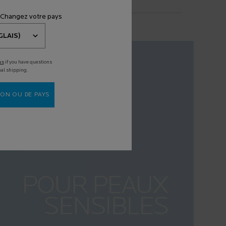
 Changez votre pays
us
if you have questions
nal shipping.
ON OU DE PAYS