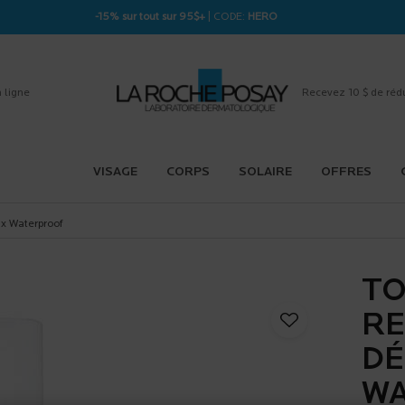
-15% sur tout sur 95$+
| CODE:
HERO
 ligne
Recevez 10 $ de réd
VISAGE
CORPS
SOLAIRE
OFFRES
ux Waterproof
TO
RE
DÉ
W