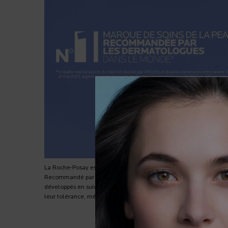
La Roche-Posay est la marque #1 de soins de la peau recommand
Recommandé par 100 000 dermatologues dans le monde, La Roche
développés en suivant une charte de formulation stricte et qui son
leur tolérance, même sur les peaux sensibles.