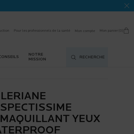
uction
Pour les professionnels de la santé
Mon panier
0
Mon compte
0 product in cart
NOTRE
CONSEILS
RECHERCHE
MISSION
LERIANE
SPECTISSIME
MAQUILLANT YEUX
ATERPROOF