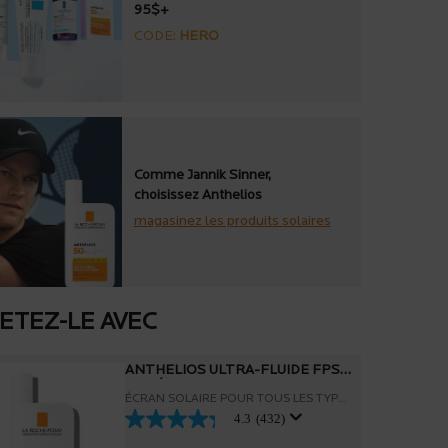
95$+
CODE:
HERO
Comme Jannik Sinner,
choisissez Anthelios
magasinez les produits solaires
ETEZ-LE AVEC
ANTHELIOS ULTRA-FLUIDE FPS
50+ ÉCRAN SOLAIRE POUR
ÉCRAN SOLAIRE POUR TOUS LES TYPES
VISAGE
4.3
(432)
DE PEAU