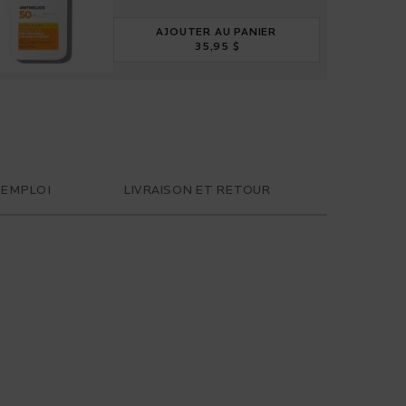
AJOUTER AU PANIER
35,95 $
ANTHELIOS ULTRA-FLUIDE FPS 
'EMPLOI
LIVRAISON ET RETOUR
E DE SÉCURITÉ :