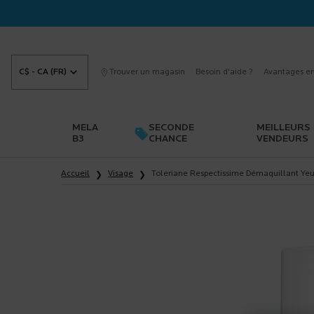
C$ - CA (FR)
Trouver un magasin
Besoin d'aide ?
Avantages en
MELA
SECONDE
MEILLEURS
B3
CHANCE
VENDEURS
Main content
Accueil
Visage
Toleriane Respectissime Démaquillant Ye