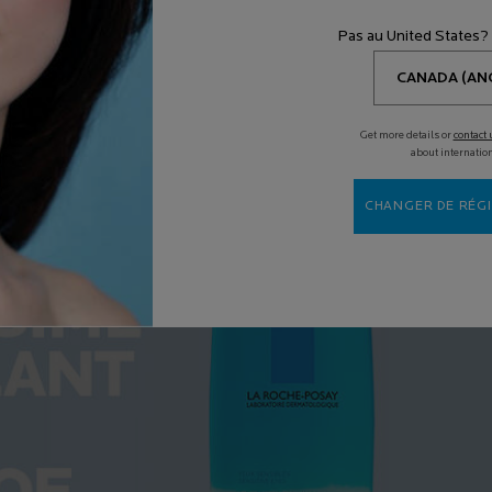
Pas au United States?
Get more details or
contact 
about internatio
CHANGER DE RÉGI