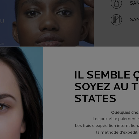
SA
SA
IL SEMBLE 
SOYEZ AU 
STATES
ée par les dermatologues dans le monde.
-Posay propose des soins de peau uniques, qui sont
Quelques chos
t testés cliniquement pour démontrer leur efficacité et
Les prix et le paiement
Les frais d'expédition internation
la méthode d'expéditio