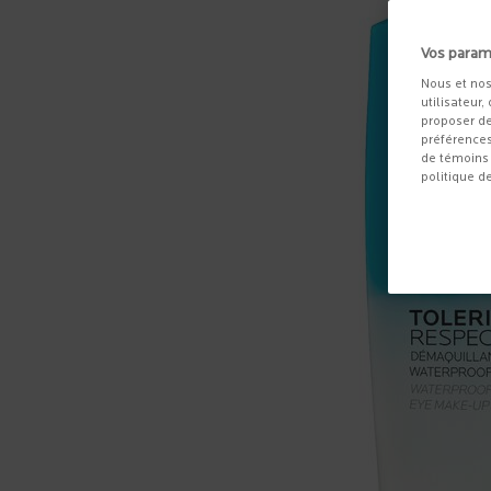
Vos param
Nous et nos
utilisateur,
proposer de
préférences
de témoins 
politique d