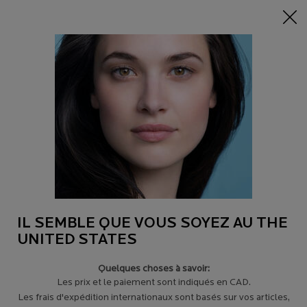
-15% sur tout sur 95$+
| CODE:
HERO
0
Trouver
Mon
0 product in c
un
panier
magasin
Main content
Revenir à Toleriane
TOLERIANE DOUBLE NETTOYANT
GEL MOUSSANT HYDRATANT ET PURIFIANT
36,00 $
Toleriane Double Nettoyant est un gel nettoyant formulé pour
tous les types de peaux ultra-sensibles ...
Lire plus
IL SEMBLE QUE VOUS SOYEZ AU THE
4.8
(3403)
Écrire un avis
UNITED STATES
Quelques choses à savoir:
Les prix et le paiement sont indiqués en CAD.
Les frais d'expédition internationaux sont basés sur vos articles,