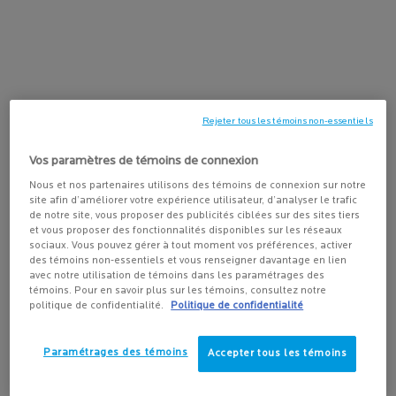
Une crème hydratante pour le visage
3.9
(101)
avec FPS qui offre une hydratation
longue durée et une protection
UVA/UVB à large spectre.
AJOUTER AU PANIER
31,00 $
TOLERIANE SENSITIV
Rejeter tous les témoins non-essentiels
Vos paramètres de témoins de connexion
Nous et nos partenaires utilisons des témoins de connexion sur notre
PDP Tabs
site afin d’améliorer votre expérience utilisateur, d’analyser le trafic
DESCRIPTION
de notre site, vous proposer des publicités ciblées sur des sites tiers
Toleriane Double Nettoyant est un gel nettoyant formulé pour
et vous proposer des fonctionnalités disponibles sur les réseaux
sociaux. Vous pouvez gérer à tout moment vos préférences, activer
tous les types de peaux ultra-sensibles, y compris les peaux
des témoins non-essentiels et vous renseigner davantage en lien
grasses. Grâce à un complexe unique d'acides aminés, Toleriane
avec notre utilisation de témoins dans les paramétrages des
Double Cleanser élimine efficacement les impuretés et le
témoins. Pour en savoir plus sur les témoins, consultez notre
maquillage sans décaper ni irriter la peau. Sans savon, sans sulfate,
politique de confidentialité.
Politique de confidentialité
sans parfum. Maintient le pH de la peau. Formulé avec de la
glyérine hydratante et de la niacinamide apaisante. Testé par des
Paramétrages des témoins
Accepter tous les témoins
dermatologues.