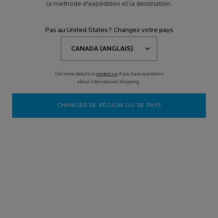
la méthode d'expédition et la destination.
Pas au United States? Changez votre pays
Get more details or
contact us
if you have questions
about international shipping.
CHANGER DE RÉGION OU DE PAYS
Soyons honnêtes : la crème solaire n’est probablement pas l’étape
la plus excitante de votre routine de soins de la peau, mais elle est
sans aucun doute la plus importante. Son but premier est de vous
protéger du rayonnement ultraviolet (aussi connu comme les
rayons UV) nocif, qui contribue jusqu’à
80 % aux signes visibles de
l’âge sur la peau
. Pire encore, les effets néfastes causés par
l’exposition aux rayons UV sont cumulatifs et
augmentent les
risques de cancer de la peau
, au fil du temps. Selon la
Société
canadienne du cancer
, le mélanome, la forme la plus dangereuse