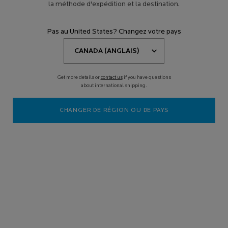
la méthode d'expédition et la destination.
Pas au United States? Changez votre pays
Get more details or
contact us
if you have questions
Quand et comment appliquer le sérum pour le visage
about international shipping.
7 septembre 2022
CHANGER DE RÉGION OU DE PAYS
Qu’est-ce qu’un sérum pour le visage ?
L’utilisation d’un sérum est une étape clé de toute routine de soins
de la peau. Alors que les soins hydratants sont utilisés pour
hydrater et sceller l’hydratation, les sérums pour le visage
possèdent des formules à base d’eau et une texture plus légère
qui leur permettent de pénétrer la peau plus en profondeur, lui
livrant des ingrédients actifs comme du rétinol et de
l’acide
hyaluronique
là où ils doivent aller pour être le plus efficaces. Les
sérums contiennent souvent une forte concentration d’ingrédients