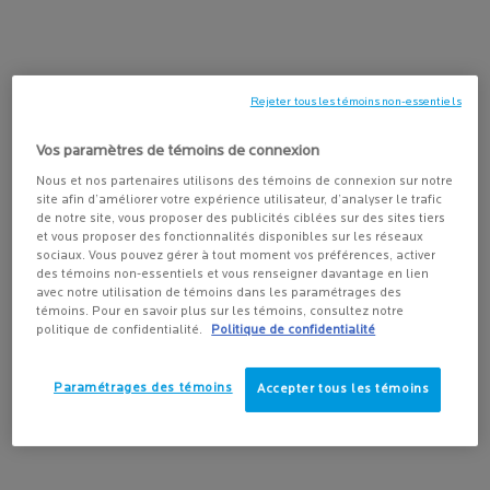
très performants pour cibler des affections cutanées
qui les rend
spécifiques comme les boutons, les taches brunes, les ridules et
plus encore. Lorsqu’ils sont appliqués de manière topique, les
sérums sont habituellement absorbés rapidement et devraient
Rejeter tous les témoins non-essentiels
toujours être appliqués avant votre soin hydratant chouchou.
Vos paramètres de témoins de connexion
Nous et nos partenaires utilisons des témoins de connexion sur notre
Quels sont les bienfaits de l’utilisation
site afin d’améliorer votre expérience utilisateur, d’analyser le trafic
de notre site, vous proposer des publicités ciblées sur des sites tiers
d’un sérum pour le visage ?
et vous proposer des fonctionnalités disponibles sur les réseaux
sociaux. Vous pouvez gérer à tout moment vos préférences, activer
Les bienfaits des sérums pour le visage
sont nombreux, car les
des témoins non-essentiels et vous renseigner davantage en lien
avec notre utilisation de témoins dans les paramétrages des
différentes formules de sérums sont conçues pour soigner
témoins. Pour en savoir plus sur les témoins, consultez notre
différents problèmes de peau. Les bienfaits du sérum avec de
politique de confidentialité.
Politique de confidentialité
l’acide hyaluronique sont différents de ceux d’un sérum à la
vitamine C. La vitamine C, le rétinol et l’acide hyaluronique sont
Paramétrages des témoins
Accepter tous les témoins
trois des ingrédients les plus populaires et recherchés dans les
sérums pour le visage.
Les bienfaits du sérum à la vitamine C