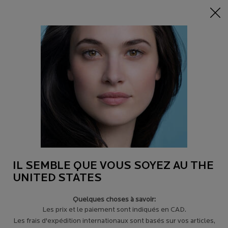
-15% sur tout sur 95$+
| CODE:
HERO
0
Trouver
Mon
0 product in c
un
panier
magasin
Main content
Revenir à CONSEILS POUR LES SIGNES DU VIEILLISSEMENT
QUAND ET COMMENT APPLIQUER LE
SÉRUM POUR LE VISAGE
Il existe un sérum pour chaque problème de peau.
IL SEMBLE QUE VOUS SOYEZ AU THE
UNITED STATES
Quelques choses à savoir:
Les prix et le paiement sont indiqués en CAD.
Les frais d'expédition internationaux sont basés sur vos articles,