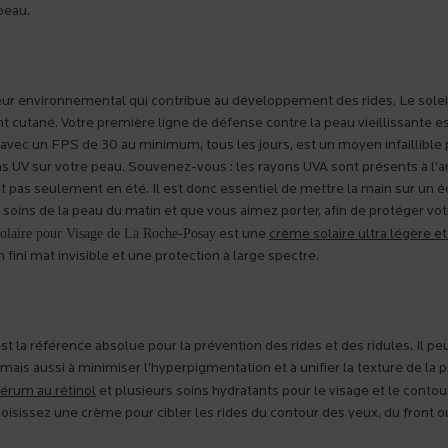
peau.
eur environnemental qui contribue au développement des rides. Le solei
 cutané. Votre première ligne de défense contre la peau vieillissante es
re avec un FPS de 30 au minimum, tous les jours, est un moyen infaillible
ns UV sur votre peau. Souvenez-vous : les rayons UVA sont présents à l’
pas seulement en été. Il est donc essentiel de mettre la main sur un é
de soins de la peau du matin et que vous aimez porter, afin de protéger vo
olaire pour Visage de La Roche-Posay
est une
crème solaire ultra légère e
 fini mat invisible et une protection à large spectre.
st la référence absolue pour la prévention des rides et des ridules. Il pe
is aussi à minimiser l’hyperpigmentation et à unifier la texture de la p
érum au rétinol
et plusieurs soins hydratants pour le visage et le contou
hoisissez une crème pour cibler les rides du contour des yeux, du front o