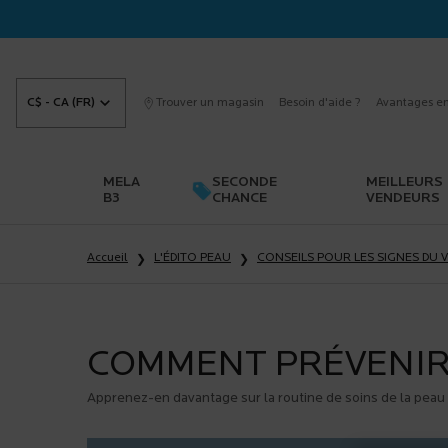
C$ - CA (FR)
Trouver un magasin
Besoin d'aide ?
Avantages en
MELA
SECONDE
MEILLEURS
B3
CHANCE
VENDEURS
Main content
Accueil
L'ÉDITO PEAU
CONSEILS POUR LES SIGNES DU V
COMMENT PRÉVENIR 
Apprenez-en davantage sur la routine de soins de la peau u