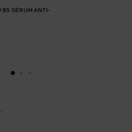
 B5 SÉRUM ANTI-
0+ ÉCRAN SOLAIRE POUR VISAGE
T