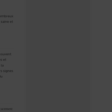
 nombreux
 saine et
 souvent
s et
 la
rs signes
du
icacement