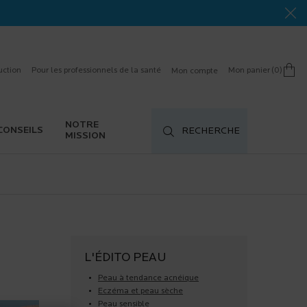
uction
Pour les professionnels de la santé
Mon panier
0
Mon compte
0 product in cart
NOTRE
CONSEILS
RECHERCHE
MISSION
L'ÉDITO PEAU
Peau à tendance acnéique
Eczéma et peau sèche
Peau sensible