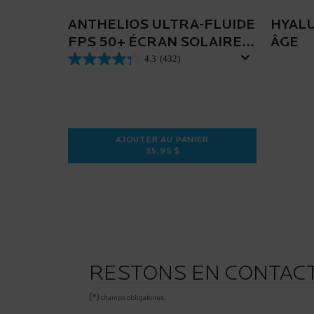
ANTHELIOS ULTRA-FLUIDE
HYALU
FPS 50+ ÉCRAN SOLAIRE
ÂGE
POUR VISAGE
4.3
(432)
AJOUTER AU PANIER
35,95 $
ANTHELIOS ULTRA-FLUIDE FPS 5
RESTONS EN CONTAC
(*)
champs obligatoires