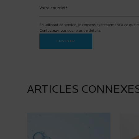
Votre courriel
*
En utilisant ce service, je consens expressément à ce que
Contactez-nous
pour plus de détails.
ENVOYER
ARTICLES CONNEXE