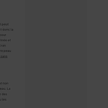
l peut
t donc la
 pour
année et
cran
tre peau
t sans
ut non
eau. La
r des
u les