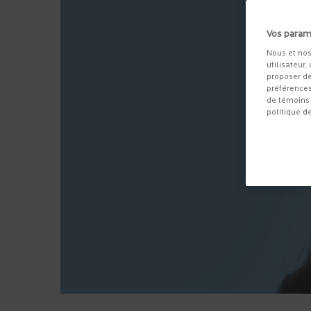
Vos param
Nous et nos
utilisateur,
proposer de
préférences
de témoins 
politique d