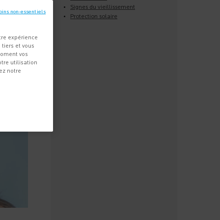
Signes du vieillissement
oins non-essentiels
Protection solaire
tre expérience
 tiers et vous
 moment vos
re utilisation
ez notre