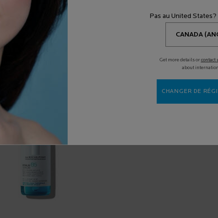
 la réduction de l’hyperpigmentation et des taches brunes, la stimulation
Pure Vitamin C10 Anti-Aging Concentré Crème Anti-âge de La Roche-Posay
co
Pas au United States?
lime la peau tout en respectant son intégrité, qu’elle soit sensible ou non
Get more details or
contact 
about internatio
continué
CHANGER DE RÉGI