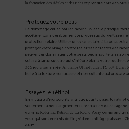
la formation des ridules et des rides
et prendre soin de votre 
Protégez votre peau
Le dommage causé par les rayons UV est le principal fact
accélérer considérablement le processus du vieillissement
protection solaire. Utiliser un écran solaire à large spect
protéger votre visage contre les effets néfastes des rayo
peuvent endommager votre peau, peu importe la saison et 
solaire à large spectre qui s’intègre bien à votre routine 
Anthelios Ultra-Fluide FPS 50+ Écran S
365 jours par année.
huile
à la texture non grasse et non collante qui procure un
Essayez le rétinol
En matière d’ingrédients anti-âge pour la peau, le
rétinol
e
seulement aider à augmenter la production de collagène, ma
Redermic Retinol de La Roche-Posay
gamme
comprend un
s
yeux qui sont enrichis de l’ingrédient anti-âge puissant. C
deux.