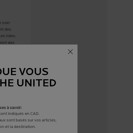
n soin
ant des
les rides.
 dont des
QUE VOUS
THE UNITED
ules
.
s.
 et
sur deux
es à savoir:
de la
 sont indiqués en CAD.
aux sont basés sur vos articles,
n et la destination.
l, elle