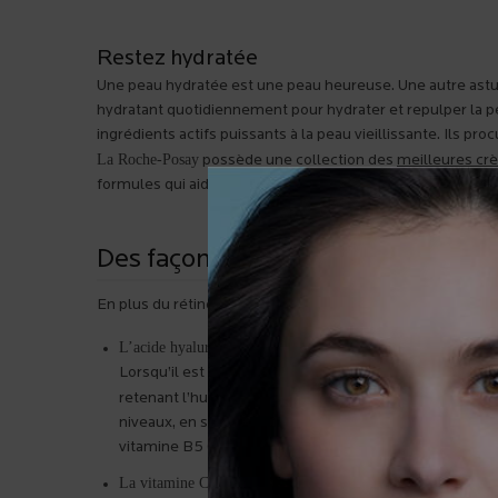
Restez hydratée
Une peau hydratée est une peau heureuse. Une autre astuce
hydratant quotidiennement pour hydrater et repulper la pe
ingrédients actifs puissants à la peau vieillissante. Ils pro
La Roche-Posay
possède une collection des
meilleures crèm
formules qui aident à atténuer les taches brunes et des so
Des façons de réduire les rides
En plus du rétinol, vous pouvez aussi ajouter quelques aut
L’acide hyaluronique
est une molécule naturellement pr
Lorsqu’il est appliqué de manière topique, cet ingrédien
Hyalu B5 Sérum Anti-âge de La 
retenant l’humidité. Le
niveaux, en surface de la peau et dans les couches inf
vitamine B5 (du panthénol) pour repulper la peau, accél
La vitamine C
est une autre option qui peut vous
aider 