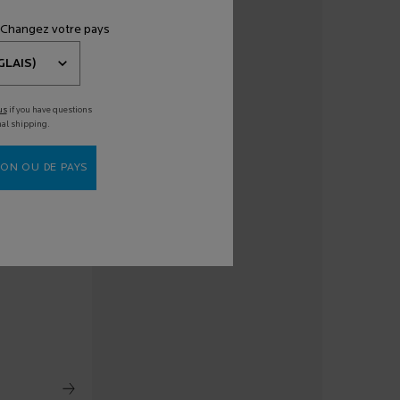
 de la
ntient
10
 Changez votre pays
.
us
if you have questions
nal shipping.
ON OU DE PAYS