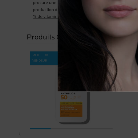
procure une foule de bienfaits anti-âge au visage, dont
production de collagène et l’éclaircissement du teint.
% de vitamine C pure
et de l’acide hyaluronique. Il sub
Produits Connexes
MEILLEUR
Produit dis
VENDEUR