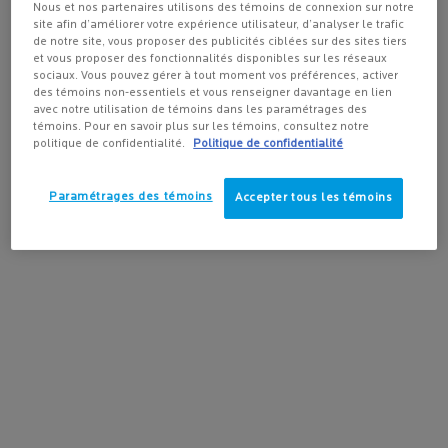
la méthode d'expédition et la destination.
Nous et nos partenaires utilisons des témoins de connexion sur notre
POUR VISAGE
site afin d’améliorer votre expérience utilisateur, d’analyser le trafic
4.3
(432)
4.2
(165)
4.5
(1643)
de notre site, vous proposer des publicités ciblées sur des sites tiers
et vous proposer des fonctionnalités disponibles sur les réseaux
Pas au United States? Changez votre pays
sociaux. Vous pouvez gérer à tout moment vos préférences, activer
des témoins non-essentiels et vous renseigner davantage en lien
avec notre utilisation de témoins dans les paramétrages des
témoins. Pour en savoir plus sur les témoins, consultez notre
AJOUTER AU
AJOUTER AU
AJOUTER
politique de confidentialité.
Politique de confidentialité
Get more details or
contact us
if you have questions
PANIER
PANIER
PANIE
about international shipping.
35,95 $
73,00 $
73,00
ANTHELIOS ULTRA-FLUIDE FPS 50+ ÉCRAN SOLAIRE PO
SÉRUM PURE VITAMINE C12
RE
Paramétrages des témoins
Accepter tous les témoins
CHANGER DE RÉGION OU DE PAYS
LIVRAISON GRATUITE
PROMOTIONS
avec achat de
exclusives en ligne
plus de
50 $
AIDE ET CONSEILS
SPOTSCAN+
de nos experts en
Diagnostic de la peau
produits
alimenté par l'IA