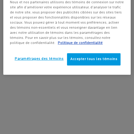
la méthode d'expédition et la destination.
Nous et nos partenaires utilisons des témoins de connexion sur notre
POUR VISAGE
site afin d’améliorer votre expérience utilisateur, d’analyser le trafic
4.3
(432)
4.2
(165)
4.5
(1643)
de notre site, vous proposer des publicités ciblées sur des sites tiers
et vous proposer des fonctionnalités disponibles sur les réseaux
Pas au United States? Changez votre pays
sociaux. Vous pouvez gérer à tout moment vos préférences, activer
des témoins non-essentiels et vous renseigner davantage en lien
avec notre utilisation de témoins dans les paramétrages des
témoins. Pour en savoir plus sur les témoins, consultez notre
AJOUTER AU
AJOUTER AU
AJOUTER
politique de confidentialité.
Politique de confidentialité
Get more details or
contact us
if you have questions
PANIER
PANIER
PANIE
about international shipping.
35,95 $
73,00 $
73,00
ANTHELIOS ULTRA-FLUIDE FPS 50+ ÉCRAN SOLAIRE PO
SÉRUM PURE VITAMINE C12
RE
Paramétrages des témoins
Accepter tous les témoins
CHANGER DE RÉGION OU DE PAYS
LIVRAISON GRATUITE
PROMOTIONS
avec achat de
exclusives en ligne
plus de
50 $
AIDE ET CONSEILS
SPOTSCAN+
de nos experts en
Diagnostic de la peau
produits
alimenté par l'IA