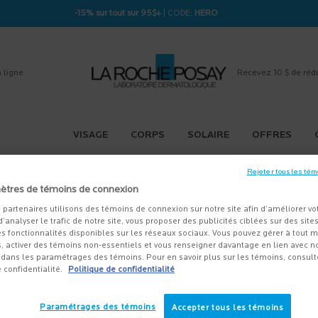
-15% sur tout sur 95$+
| CODE:
HERO
 ligne
Recevez 10 $ de réd
VISAGE
CORPS
SOLAIRE
OFFRES
Rejeter tous les tém
ètres de témoins de connexion
 partenaires utilisons des témoins de connexion sur notre site afin d’améliorer vo
 d’analyser le trafic de notre site, vous proposer des publicités ciblées sur des sites
A AUCUN RÉSULTAT POUR VOTRE RECHERCH
s fonctionnalités disponibles sur les réseaux sociaux. Vous pouvez gérer à tout
, activer des témoins non-essentiels et vous renseigner davantage en lien avec not
dans les paramétrages des témoins. Pour en savoir plus sur les témoins, consult
e confidentialité.
Politique de confidentialité
SI AIMER
Paramétrages des témoins
Accepter tous les témoins