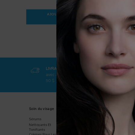
AJOUTER AU PANIER
35,95 $
ANTHELIOS ULTRA-FLUIDE FPS 50
LIVRAISON GRATUITE
PROMOT
avec achat de
plus de
exclusive
50 $
Footer navigation
Soin du visage
Soin du corps
Crème so
Sérums
Hydratants Pour Le
Corps
Corps
Nettoyants Et
Visage
Soin Pour Les Mains
Tonifiants
Enfants
Crèmes Pour Les
Polyvalent