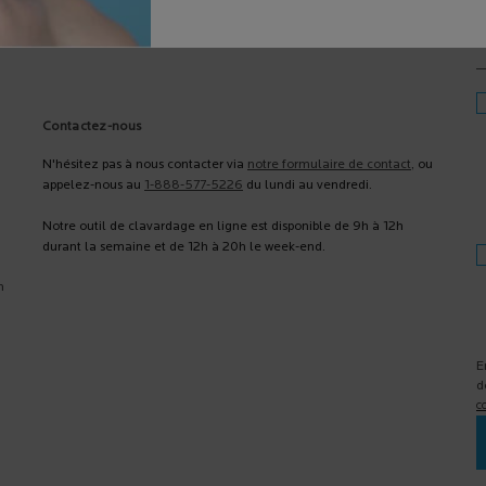
V
Contactez-nous
N'hésitez pas à nous contacter via
notre formulaire de contact
, ou
appelez-nous au
1-888-577-5226
du lundi au vendredi.
Notre outil de clavardage en ligne est disponible de 9h à 12h
durant la semaine et de 12h à 20h le week-end.
n
E
d
c