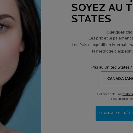
SOYEZ AU 
AJOUTER AU PANIER
AJOUTER AU PANIER
STATES
73,00 $
73,00 $
+ ÉCRAN SOLAIRE POUR VISAGE
SÉRUM PURE VITAMINE C12
RETINOL B
Quelques chos
Les prix et le paiement
Les frais d'expédition internation
la méthode d'expéditio
Pas au United States?
IONS
AIDE ET CONSEILS
SPOT
s en ligne
de nos experts en
Diagno
produits
aliment
Get more details or
contact 
about internatio
laire
Services
(
CHANGER DE RÉGI
Spotscan +
V
Votre routine de peau