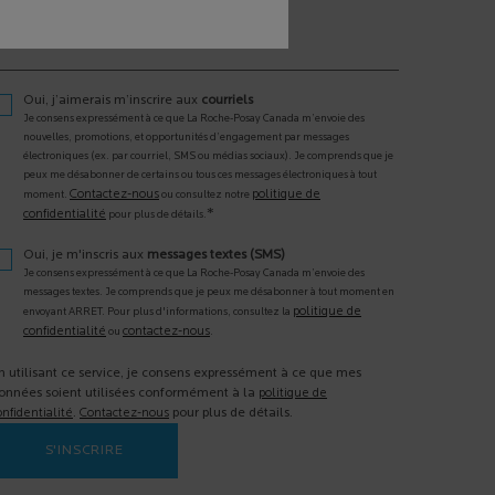
otre téléphone portable
Oui, j’aimerais m’inscrire aux
courriels
Je consens expressément à ce que La Roche-Posay Canada m’envoie des
nouvelles, promotions, et opportunités d’engagement par messages
électroniques (ex. par courriel, SMS ou médias sociaux). Je comprends que je
peux me désabonner de certains ou tous ces messages électroniques à tout
Contactez-nous
politique de
moment.
ou consultez notre
*
confidentialité
pour plus de détails.
Oui, je m'inscris aux
messages textes (SMS)
Je consens expressément à ce que La Roche-Posay Canada m’envoie des
messages textes. Je comprends que je peux me désabonner à tout moment en
politique de
envoyant ARRET. Pour plus d'informations, consultez la
confidentialité
contactez-nous
ou
.
n utilisant ce service, je consens expressément à ce que mes
onnées soient utilisées conformément à la
politique de
onfidentialité
.
Contactez-nous
pour plus de détails.
S'INSCRIRE