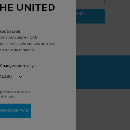
THE UNITED
AJOUTER AU PANIER
31,95 $
3 SÉRUM ANTI-ÂGE
EFFACLAR GEL MOUSSANT PURIFI
es à savoir:
 sont indiqués en CAD.
aux sont basés sur vos articles,
n et la destination.
 Changez votre pays
SCAN+
stic de la peau
é par l'IA
us
if you have questions
nal shipping.
*)
champs obligatoires
ON OU DE PAYS
otre courriel
*