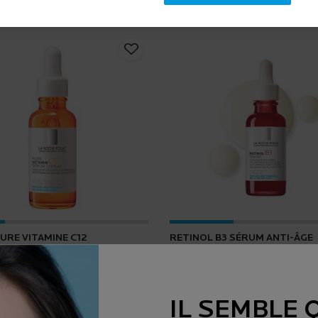
URE VITAMINE C12
RETINOL B3 SÉRUM ANTI-ÂGE
4.2
(165)
4.5
(1643)
IL SEMBLE 