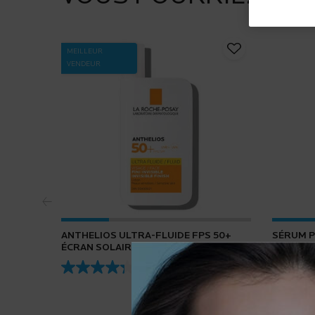
MEILLEUR
VENDEUR
ANTHELIOS ULTRA-FLUIDE FPS 50+
SÉRUM P
ÉCRAN SOLAIRE POUR VISAGE
4.3
(432)