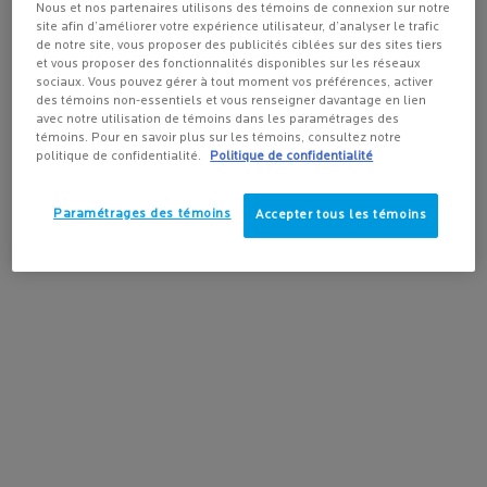
la méthode d'expédition et la destination.
Nous et nos partenaires utilisons des témoins de connexion sur notre
POUR VISAGE
site afin d’améliorer votre expérience utilisateur, d’analyser le trafic
4.3
(432)
4.2
(165)
4.5
(1644)
de notre site, vous proposer des publicités ciblées sur des sites tiers
et vous proposer des fonctionnalités disponibles sur les réseaux
Pas au United States? Changez votre pays
sociaux. Vous pouvez gérer à tout moment vos préférences, activer
des témoins non-essentiels et vous renseigner davantage en lien
avec notre utilisation de témoins dans les paramétrages des
témoins. Pour en savoir plus sur les témoins, consultez notre
AJOUTER AU
AJOUTER AU
AJOUTER
politique de confidentialité.
Politique de confidentialité
Get more details or
contact us
if you have questions
PANIER
PANIER
PANIE
about international shipping.
35,95 $
73,00 $
73,00
ANTHELIOS ULTRA-FLUIDE FPS 50+ ÉCRAN SOLAIRE PO
SÉRUM PURE VITAMINE C12
RE
Paramétrages des témoins
Accepter tous les témoins
CHANGER DE RÉGION OU DE PAYS
LIVRAISON GRATUITE
PROMOTIONS
avec achat de
exclusives en ligne
plus de
50 $
AIDE ET CONSEILS
SPOTSCAN+
de nos experts en
Diagnostic de la peau
produits
alimenté par l'IA