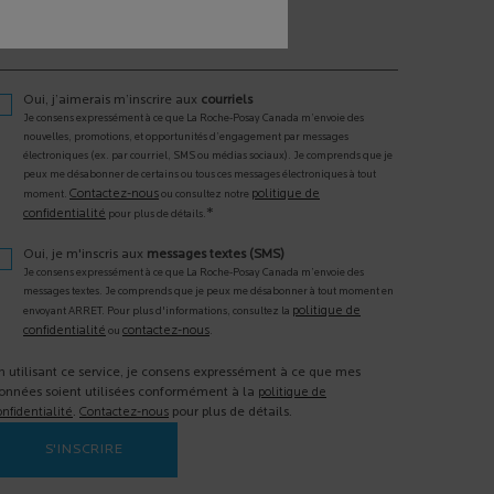
otre téléphone portable
Oui, j’aimerais m’inscrire aux
courriels
Je consens expressément à ce que La Roche-Posay Canada m’envoie des
nouvelles, promotions, et opportunités d’engagement par messages
électroniques (ex. par courriel, SMS ou médias sociaux). Je comprends que je
peux me désabonner de certains ou tous ces messages électroniques à tout
Contactez-nous
politique de
moment.
ou consultez notre
*
confidentialité
pour plus de détails.
Oui, je m'inscris aux
messages textes (SMS)
Je consens expressément à ce que La Roche-Posay Canada m’envoie des
messages textes. Je comprends que je peux me désabonner à tout moment en
politique de
envoyant ARRET. Pour plus d'informations, consultez la
confidentialité
contactez-nous
ou
.
n utilisant ce service, je consens expressément à ce que mes
onnées soient utilisées conformément à la
politique de
onfidentialité
.
Contactez-nous
pour plus de détails.
S'INSCRIRE