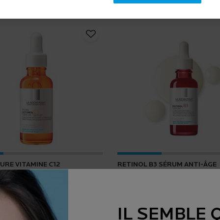
URE VITAMINE C12
RETINOL B3 SÉRUM ANTI-ÂGE
4.2
(165)
4.5
(1643)
IL SEMBLE 