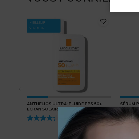
MEILLEUR
VENDEUR
ANTHELIOS ULTRA-FLUIDE FPS 50+
SÉRUM P
ÉCRAN SOLAIRE POUR VISAGE
4.3
(432)