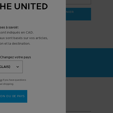
THE UNITED
AJOUTER AU PANIER
31,95 $
3 SÉRUM ANTI-ÂGE
EFFACLAR GEL MOUSSANT PURIFI
es à savoir:
 sont indiqués en CAD.
aux sont basés sur vos articles,
n et la destination.
 Changez votre pays
SCAN+
stic de la peau
é par l'IA
us
if you have questions
nal shipping.
*)
champs obligatoires
ON OU DE PAYS
otre courriel
*