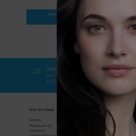
AJOUTER AU PANIER
35,95 $
ANTHELIOS ULTRA-FLUIDE FPS 50
LIVRAISON GRATUITE
PROMOT
avec achat de
plus de
exclusive
50 $
Footer navigation
Soin du visage
Soin du corps
Crème so
Sérums
Hydratants Pour Le
Corps
Corps
Nettoyants Et
Visage
Soin Pour Les Mains
Tonifiants
Enfants
Crèmes Pour Les
Polyvalent