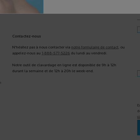
V
Contactez-nous
N'hésitez pas à nous contacter via
notre formulaire de contact
, ou
appelez-nous au
1-888-577-5226
du lundi au vendredi.
Notre outil de clavardage en ligne est disponible de 9h à 12h
durant la semaine et de 12h à 20h le week-end.
n
E
d
c