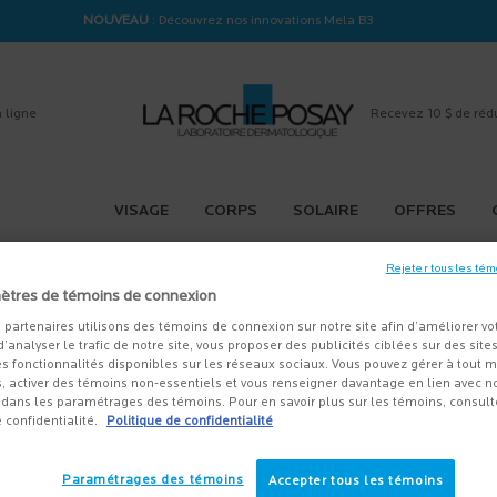
-15% sur tout sur 95$+
| CODE:
HERO
 ligne
Recevez 10 $ de réd
VISAGE
CORPS
SOLAIRE
OFFRES
Rejeter tous les tém
ètres de témoins de connexion
 partenaires utilisons des témoins de connexion sur notre site afin d’améliorer vo
 d’analyser le trafic de notre site, vous proposer des publicités ciblées sur des sites
A AUCUN RÉSULTAT POUR VOTRE RECHERCH
s fonctionnalités disponibles sur les réseaux sociaux. Vous pouvez gérer à tout
, activer des témoins non-essentiels et vous renseigner davantage en lien avec not
dans les paramétrages des témoins. Pour en savoir plus sur les témoins, consult
e confidentialité.
Politique de confidentialité
SI AIMER
Paramétrages des témoins
Accepter tous les témoins