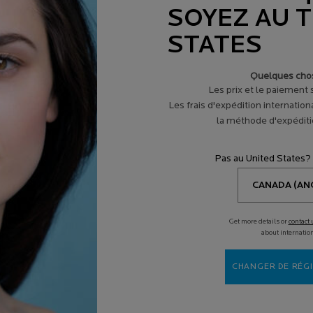
SOYEZ AU 
AJOUTER AU PANIER
AJOUTER AU PANIER
STATES
73,00 $
73,00 $
+ ÉCRAN SOLAIRE POUR VISAGE
SÉRUM PURE VITAMINE C12
RETINOL B
Quelques chos
Les prix et le paiement
Les frais d'expédition internation
la méthode d'expéditio
Pas au United States?
IONS
AIDE ET CONSEILS
SPOT
s en ligne
de nos experts en
Diagno
produits
aliment
Get more details or
contact 
about internatio
laire
Services
(
CHANGER DE RÉGI
Spotscan +
V
Votre routine de peau