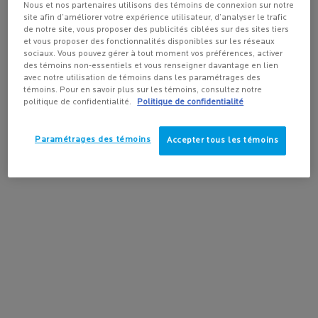
la méthode d'expédition et la destination.
Nous et nos partenaires utilisons des témoins de connexion sur notre
POUR VISAGE
site afin d’améliorer votre expérience utilisateur, d’analyser le trafic
4.3
(432)
4.2
(165)
4.5
(1644)
de notre site, vous proposer des publicités ciblées sur des sites tiers
et vous proposer des fonctionnalités disponibles sur les réseaux
Pas au United States? Changez votre pays
sociaux. Vous pouvez gérer à tout moment vos préférences, activer
des témoins non-essentiels et vous renseigner davantage en lien
avec notre utilisation de témoins dans les paramétrages des
témoins. Pour en savoir plus sur les témoins, consultez notre
AJOUTER AU
AJOUTER AU
AJOUTER
politique de confidentialité.
Politique de confidentialité
Get more details or
contact us
if you have questions
PANIER
PANIER
PANIE
about international shipping.
35,95 $
73,00 $
73,00
ANTHELIOS ULTRA-FLUIDE FPS 50+ ÉCRAN SOLAIRE PO
SÉRUM PURE VITAMINE C12
RE
Paramétrages des témoins
Accepter tous les témoins
CHANGER DE RÉGION OU DE PAYS
LIVRAISON GRATUITE
PROMOTIONS
avec achat de
exclusives en ligne
plus de
50 $
AIDE ET CONSEILS
SPOTSCAN+
de nos experts en
Diagnostic de la peau
produits
alimenté par l'IA