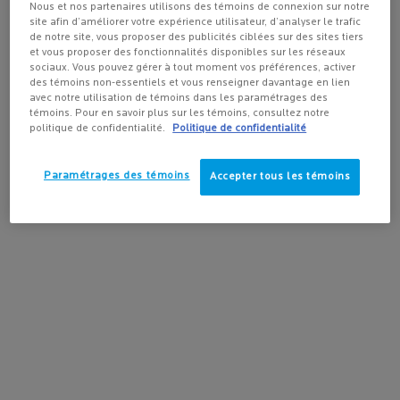
la méthode d'expédition et la destination.
Nous et nos partenaires utilisons des témoins de connexion sur notre
POUR VISAGE
site afin d’améliorer votre expérience utilisateur, d’analyser le trafic
4.3
(432)
4.2
(165)
4.5
(1643)
de notre site, vous proposer des publicités ciblées sur des sites tiers
et vous proposer des fonctionnalités disponibles sur les réseaux
Pas au United States? Changez votre pays
sociaux. Vous pouvez gérer à tout moment vos préférences, activer
des témoins non-essentiels et vous renseigner davantage en lien
avec notre utilisation de témoins dans les paramétrages des
témoins. Pour en savoir plus sur les témoins, consultez notre
AJOUTER AU
AJOUTER AU
AJOUTER
politique de confidentialité.
Politique de confidentialité
Get more details or
contact us
if you have questions
PANIER
PANIER
PANIE
about international shipping.
35,95 $
73,00 $
73,00
ANTHELIOS ULTRA-FLUIDE FPS 50+ ÉCRAN SOLAIRE PO
SÉRUM PURE VITAMINE C12
RE
Paramétrages des témoins
Accepter tous les témoins
CHANGER DE RÉGION OU DE PAYS
LIVRAISON GRATUITE
PROMOTIONS
avec achat de
exclusives en ligne
plus de
50 $
AIDE ET CONSEILS
SPOTSCAN+
de nos experts en
Diagnostic de la peau
produits
alimenté par l'IA