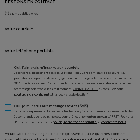
RESTONS EN CONTACT
(*)
champs obligatoires
Votre courriel
*
Votre téléphone portable
Oui, j’aimerais m’inscrire aux
courriels
Je consens expressément à ce que La Roche-Posay Canada m’envoie des nouvelles,
promotions, et opportunités d’engagement par messages électroniques (ex. par courriel,
SMS ou médias sociaux). Je comprends que je peux me désabonner de certains ou tous
Contactez-nous
ces messages électroniques à tout moment.
ou consultez notre
*
politique de confidentialité
pour plus de détails.
Oui, je m'inscris aux
messages textes (SMS)
Je consens expressément à ce que La Roche-Posay Canada m’envoie des messages textes.
Je comprends que je peux me désabonner à tout moment en envoyant ARRET. Pour plus
politique de confidentialité
contactez-nous
d'informations, consultez la
ou
.
En utilisant ce service, je consens expressément à ce que mes données
soient utilisées conformément à la
politique de confidentialité
.
Contactez-