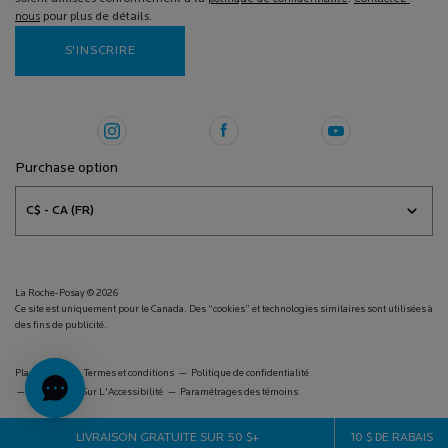
nous
pour plus de détails.
S'INSCRIRE
Purchase option
C$ - CA (FR)
La Roche-Posay © 2026
Ce site est uniquement pour le Canada. Des “cookies” et technologies similaires sont utilisées à
des fins de publicité.
Plan du site
Termes et conditions
Politique de confidentialité
Déclaration Sur L'Accessibilité
Paramétrages des témoins
LIVRAISON GRATUITE SUR 50 $+
10 $ DE RABAIS