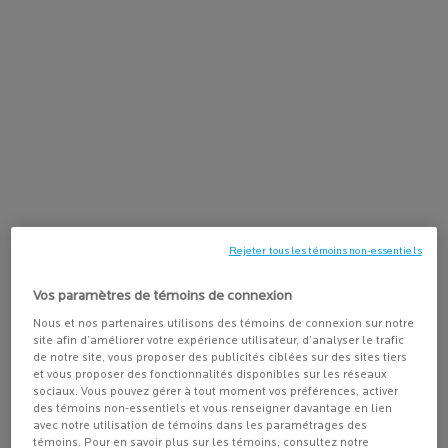
ACHETEZ-LE AVEC
LIPIKAR BAUME AP+MAX
Baume triple-action avec Neurobioma
4.5
(239)
pour peaux sensibles, ultra-sèches à
tendance atopique
Choix de Taille
Rejeter tous les témoins non-essentiels
AJOUTER AU PANIER
Vos paramètres de témoins de connexion
36,95 $
LIPIKAR BAUME AP+
Nous et nos partenaires utilisons des témoins de connexion sur notre
site afin d’améliorer votre expérience utilisateur, d’analyser le trafic
de notre site, vous proposer des publicités ciblées sur des sites tiers
et vous proposer des fonctionnalités disponibles sur les réseaux
sociaux. Vous pouvez gérer à tout moment vos préférences, activer
PDP Tabs
des témoins non-essentiels et vous renseigner davantage en lien
DESCRIPTION
avec notre utilisation de témoins dans les paramétrages des
témoins. Pour en savoir plus sur les témoins, consultez notre