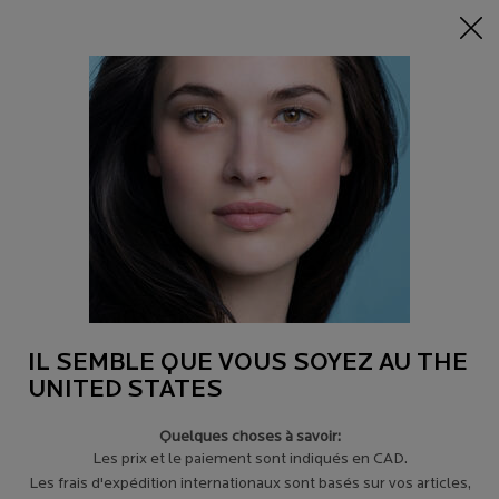
-15% sur tout sur 95$+
| CODE:
HERO
0
Trouver
Mon
0 product in c
un
panier
magasin
Main content
Revenir à Ingrédients
LIPIKAR SURGRAS
DOUCHE-CRÈME LAVANTE ANTI-DESSÈCHEMENT ET
ENRICHIE EN LIPIDES POUR LES PEAUX SENSIBLES ET
SÈCHES.
27,95 $
LIPIKAR Surgras est une crème de douche hydratante pour les
IL SEMBLE QUE VOUS SOYEZ AU THE
peaux sèches à tr&e ...
Lire plus
UNITED STATES
4.3
(25)
Écrire un avis
Quelques choses à savoir:
Les prix et le paiement sont indiqués en CAD.
Les frais d'expédition internationaux sont basés sur vos articles,