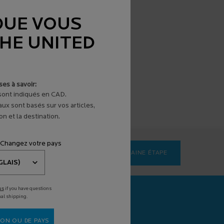
QUE VOUS
THE UNITED
es à savoir:
 sont indiqués en CAD.
aux sont basés sur vos articles,
n et la destination.
 Changez votre pays
PROCHAINE ÉTAPE
us
if you have questions
SCAN+
nal shipping.
stic de la peau
é par l'IA
ON OU DE PAYS