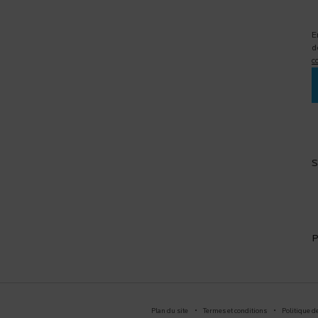
E
d
c
S
P
Plan du site
Termes et conditions
Politique de