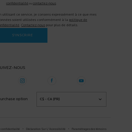
confidentialité
contactez-nous
ou
.
n utilisant ce service, je consens expressément à ce que mes
onnées soient utilisées conformément à la
politique de
onfidentialité
.
Contactez-nous
pour plus de détails.
S'INSCRIRE
UIVEZ-NOUS
urchase option
C$ - CA (FR)
 confidentialité
Déclaration Sur L'Accessibilité
Paramétrages des témoins