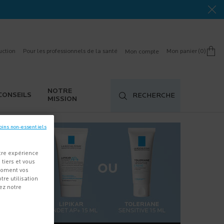
uction
Pour les professionnels de la santé
Mon panier
0
Mon compte
0 product in cart
NOTRE
CONSEILS
RECHERCHE
MISSION
oins non-essentiels
tre expérience
 tiers et vous
 moment vos
re utilisation
ez notre