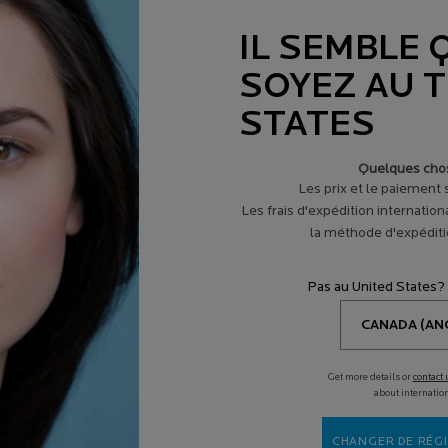
IL SEMBLE 
SOYEZ AU 
STATES
0 ML
Quelques chos
Les prix et le paiement
Les frais d'expédition internation
la méthode d'expéditio
Pas au United States?
Get more details or
contact 
IONS
AIDE ET CONSEILS
SPOT
about internatio
s en ligne
de nos experts en
Diagno
produits
aliment
CHANGER DE RÉGI