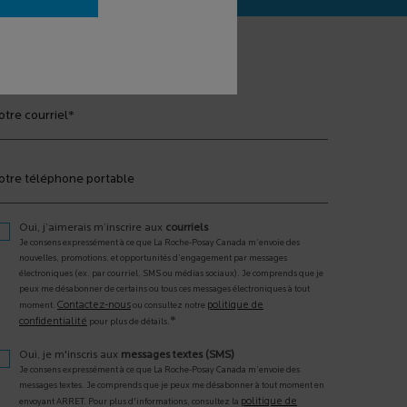
*)
champs obligatoires
otre courriel
*
otre téléphone portable
Oui, j’aimerais m’inscrire aux
courriels
Je consens expressément à ce que La Roche-Posay Canada m’envoie des
nouvelles, promotions, et opportunités d’engagement par messages
électroniques (ex. par courriel, SMS ou médias sociaux). Je comprends que je
peux me désabonner de certains ou tous ces messages électroniques à tout
Contactez-nous
politique de
moment.
ou consultez notre
*
confidentialité
pour plus de détails.
Oui, je m'inscris aux
messages textes (SMS)
Je consens expressément à ce que La Roche-Posay Canada m’envoie des
messages textes. Je comprends que je peux me désabonner à tout moment en
politique de
envoyant ARRET. Pour plus d'informations, consultez la