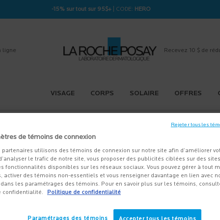
-15% sur tout sur 95$+
| CODE:
HERO
 ligne
Recevez 10 $ de réd
VISAGE
CORPS
SOLAIRE
OFFRES
Rejeter tous les tém
ètres de témoins de connexion
 partenaires utilisons des témoins de connexion sur notre site afin d’améliorer vo
 d’analyser le trafic de notre site, vous proposer des publicités ciblées sur des sites
s fonctionnalités disponibles sur les réseaux sociaux. Vous pouvez gérer à tout
, activer des témoins non-essentiels et vous renseigner davantage en lien avec not
dans les paramétrages des témoins. Pour en savoir plus sur les témoins, consult
e confidentialité.
Politique de confidentialité
Paramétrages des témoins
Accepter tous les témoins