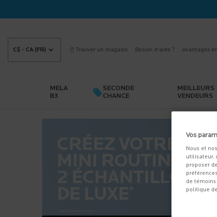
C$ - CA (FR)
Trouver un magasin
Besoin d'aide ?
Avantages en
MELA
SECONDE
MEILLEURS
B3
CHANCE
VENDEURS
Main content
Vos param
Nous et nos
utilisateur,
proposer de
préférences
de témoins 
politique d