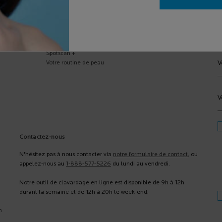
laire
Services
(
Spotscan +
V
Votre routine de peau
V
Contactez-nous
N'hésitez pas à nous contacter via
notre formulaire de contact
, ou
appelez-nous au
1-888-577-5226
du lundi au vendredi.
Notre outil de clavardage en ligne est disponible de 9h à 12h
durant la semaine et de 12h à 20h le week-end.
n