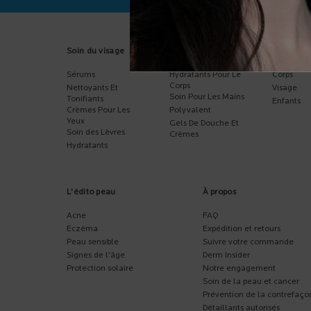
Footer navigation
Soin du visage
Soin du corps
Crème so
Sérums
Hydratants Pour Le
Corps
Corps
Nettoyants Et
Visage
Soin Pour Les Mains
Tonifiants
Enfants
Crèmes Pour Les
Polyvalent
Yeux
Gels De Douche Et
Soin des Lèvres
Crèmes
Hydratants
L'édito peau
À propos
Acne
FAQ
Eczéma
Expédition et retours
Peau sensible
Suivre votre commande
Signes de l'âge
Derm Insider
Protection solaire
Notre engagement
Soin de la peau et cancer
Prévention de la contrefaço
Détaillants autorisés