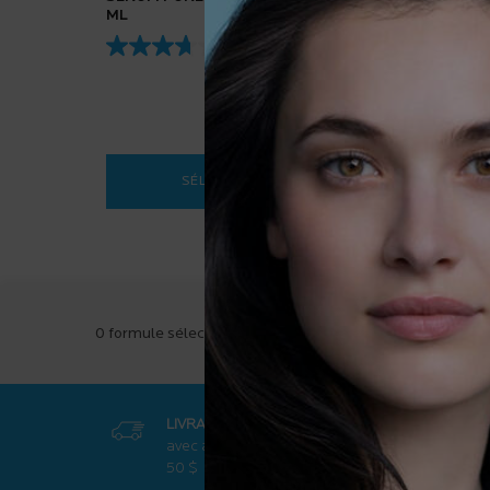
ML
3.7
(41)
SÉLECTIONNER
SÉRUM PURE VITAMIN C12 1
0 formule sélectionnées
LIVRAISON GRATUITE
PROMOT
avec achat de
plus de
exclusive
50 $