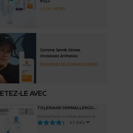
95$+
CODE:
HERO
Comme Jannik Sinner,
choisissez Anthelios
magasinez les produits solaires
ETEZ-LE AVEC
TOLERIANE DERMALLERGO
CRÈME
Hydratant pour le visage apaisant et
4.3
(543)
réparateur pour les peaux les plus
sensibles, réactives et allergiques