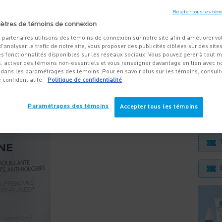
EFFIC
PEAUX 
Rejeter tous les tém
ètres de témoins de connexion
27,95 $
 partenaires utilisons des témoins de connexion sur notre site afin d’améliorer vo
 d’analyser le trafic de notre site, vous proposer des publicités ciblées sur des sites
Avec la
s fonctionnalités disponibles sur les réseaux sociaux. Vous pouvez gérer à tout
démaqui
, activer des témoins non-essentiels et vous renseigner davantage en lien avec not
dans les paramétrages des témoins. Pour en savoir plus sur les témoins, consult
e confidentialité.
Politique de confidentialité
Quanti
Paramétrages des témoins
Accepter tous les témoins
−