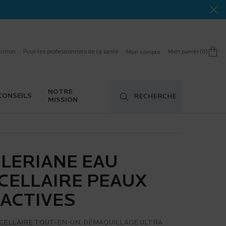
uction
Pour les professionnels de la santé
Mon panier
0
Mon compte
0 product in cart
NOTRE
CONSEILS
RECHERCHE
MISSION
LERIANE EAU
CELLAIRE PEAUX
ACTIVES
ICELLAIRE TOUT-EN-UN. DÉMAQUILLAGE ULTRA