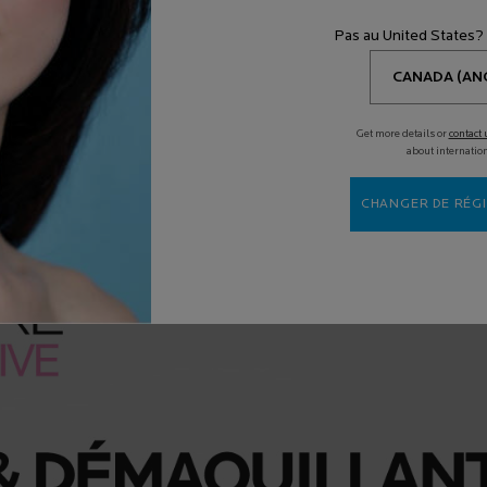
Pas au United States?
Get more details or
contact 
about internatio
CHANGER DE RÉGI