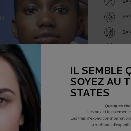
SA
SA
SA
SAN
SA
IL SEMBLE 
SOYEZ AU 
STATES
ée par les dermatologues dans le monde.
-Posay propose des soins de peau uniques, qui sont
Quelques chos
t testés cliniquement pour démontrer leur efficacité et
Les prix et le paiement
Les frais d'expédition internation
la méthode d'expéditio