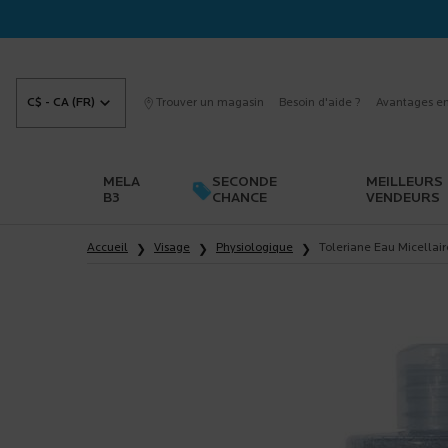
C$ - CA (FR)
Trouver un magasin
Besoin d'aide ?
Avantages en
MELA
SECONDE
MEILLEURS
B3
CHANCE
VENDEURS
Main content
Accueil
Visage
Physiologique
Toleriane Eau Micellai