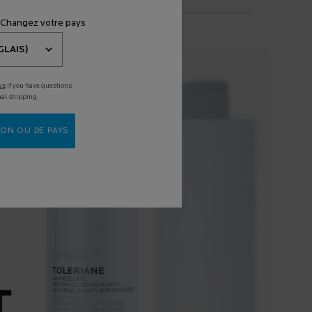
 Changez votre pays
us
if you have questions
nal shipping.
ON OU DE PAYS