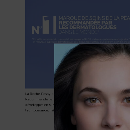
La Roche-Posay est la marque #1 de soins de la peau recommand
Recommandé par 100 000 dermatologues dans le monde, La Roche
développés en suivant une charte de formulation stricte et qui son
leur tolérance, même sur les peaux sensibles.