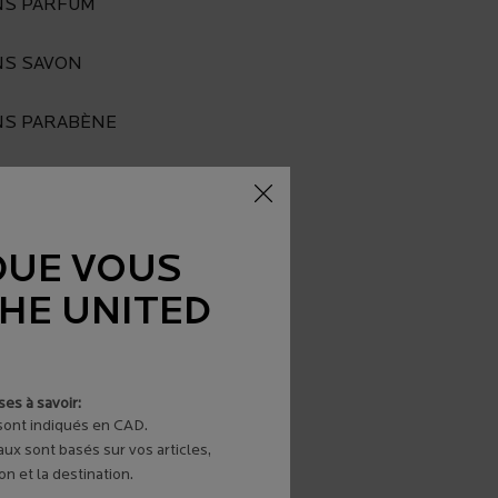
NS PARFUM
NS SAVON
NS PARABÈNE
S ALCOOL
NS COLORANTS
QUE VOUS
THE UNITED
es à savoir:
 sont indiqués en CAD.
aux sont basés sur vos articles,
n et la destination.