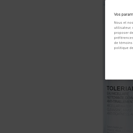
Vos param
Nous et nos
utilisateur,
proposer de
préférences
de témoins 
politique d