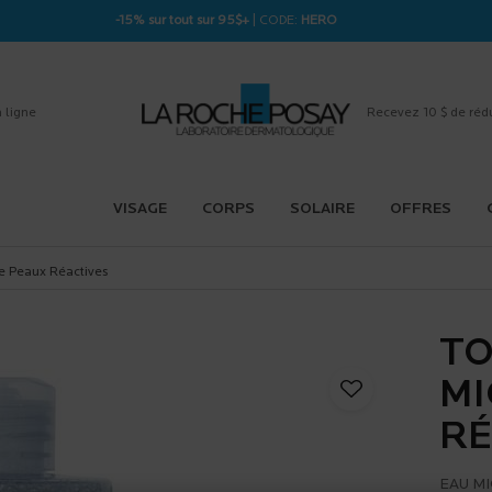
-15% sur tout sur 95$+
| CODE:
HERO
 ligne
Recevez 10 $ de réd
VISAGE
CORPS
SOLAIRE
OFFRES
re Peaux Réactives
TO
MI
RÉ
EAU M