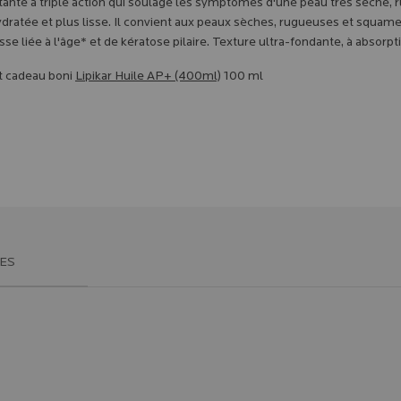
tante à triple action qui soulage les symptômes d'une peau très sèche, 
hydratée et plus lisse. Il convient aux peaux sèches, rugueuses et squam
e liée à l'âge* et de kératose pilaire. Texture ultra-fondante, à absorpti
 cadeau boni
Lipikar Huile AP+ (400ml)
100 ml
ES