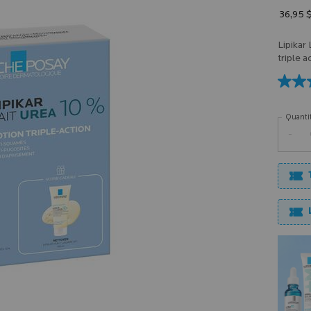
36,95 
Lipikar
triple a
Quanti
−