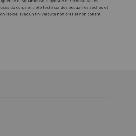
rugueuse et squameuse. Il hydrate et reconstitue les
euses du corps et a été testé sur des peaux très sèches et
on rapide, avec un fini velouté non gras et non collant.