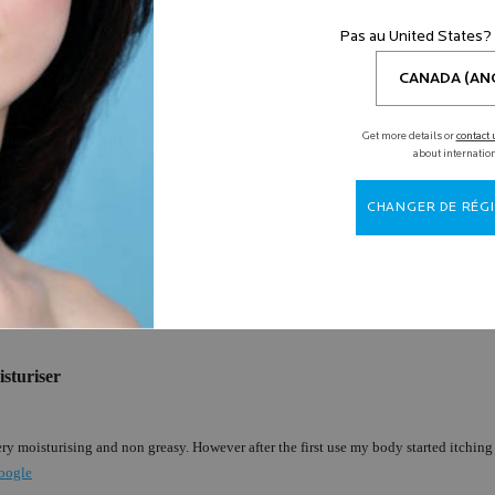
Pas au United States?
Get more details or
contact 
about internatio
CHANGER DE RÉGI