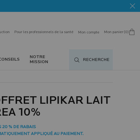
uction
Pour les professionnels de la santé
Mon panier
0
Mon compte
0 product in cart
NOTRE
CONSEILS
RECHERCHE
MISSION
FFRET LIPIKAR LAIT
EA 10%
 20 % DE RABAIS
ATIQUEMENT APPLIQUÉ AU PAIEMENT.