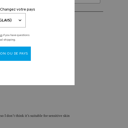
 Changez votre pays
us
if you have questions
nal shipping.
ON OU DE PAYS