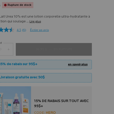
$
Rupture de stock
 Lait Urea 10% est une lotion corporelle ultra-hydratante à
ction qui soulage ...
Lire plus
4.5
(6)
Écrire un avis
té
+
36,95 $
―
EN RUPTURE
COFFRET LIPIKAR LAIT URE
15% de rabais sur 95$+
en savoir plus
Livraison gratuite avec 50$
15% DE RABAIS SUR TOUT AVEC
95$+
CODE:
HERO