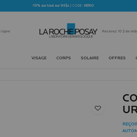
-15% sur tout sur 95$+
| CODE:
HERO
 ligne
Recevez 10 $ de réd
VISAGE
CORPS
SOLAIRE
OFFRES
CO
UR
REÇOIS
AUTOM