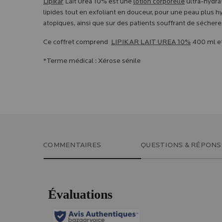
Lipikar
Lait Urea 10% est une
lotion corporelle
ultra-hydra
lipides tout en exfoliant en douceur, pour une peau plus 
atopiques, ainsi que sur des patients souffrant de sécheress
Ce coffret comprend
LIPIKAR LAIT UREA 10%
400 ml et
*Terme médical : Xérose sénile
PDP Slot 1 Section
PDP Reviews
COMMENTAIRES
QUESTIONS & RÉPONS