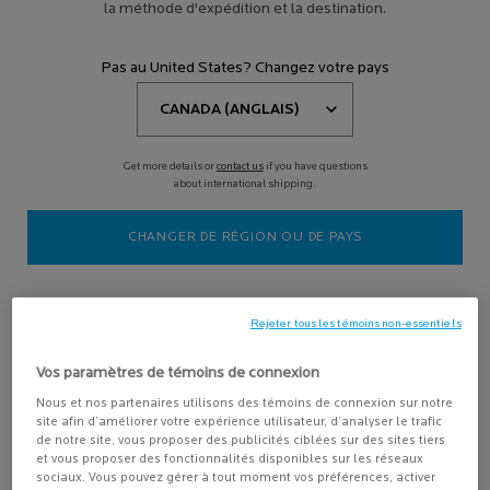
la méthode d'expédition et la destination.
LIPIKAR BAUME AP+MAX
Pas au United States? Changez votre pays
Baume triple-action avec
Neurobioma pour peaux sensibles,
ultra-sèches à tendance atopique
4.5
(239)
Get more details or
contact us
if you have questions
Choix de Taille
about international shipping.
CHANGER DE RÉGION OU DE PAYS
-15%
en savoir plus
Rejeter tous les témoins non-essentiels
Vos paramètres de témoins de connexion
AJOUTER AU PANIER
Nous et nos partenaires utilisons des témoins de connexion sur notre
36,95 $
site afin d’améliorer votre expérience utilisateur, d’analyser le trafic
LIPIKAR BAUME AP+MAX
de notre site, vous proposer des publicités ciblées sur des sites tiers
et vous proposer des fonctionnalités disponibles sur les réseaux
NOUVEAU
NOUVEAU
sociaux. Vous pouvez gérer à tout moment vos préférences, activer