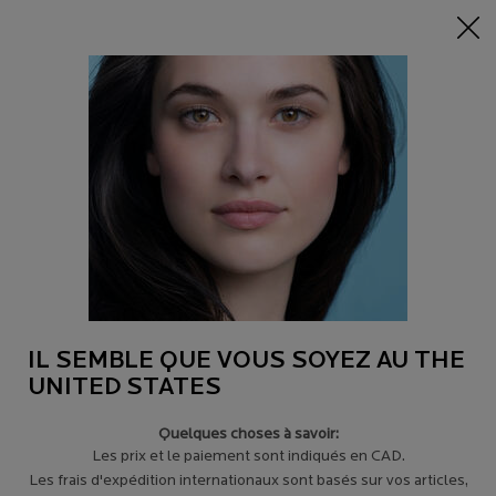
-15% sur tout sur 95$+
| CODE:
HERO
0
Trouver
Mon
0 product in c
un
panier
magasin
Main content
NOS PRODUITS
Affiner
Sort:
Filters menu
Afficher 93 produits
Comparer les produits
Formule
IL SEMBLE QUE VOUS SOYEZ AU THE
Améliorée
UNITED STATES
Quelques choses à savoir:
Les prix et le paiement sont indiqués en CAD.
Les frais d'expédition internationaux sont basés sur vos articles,