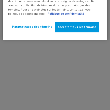
des témoins non-essentiels et vous renseigner davantage en lien
avec notre utilisation de témoins dans les paramétrages des
témoins. Pour en savoir plus sur les témoins, consultez notre
politique de confidentialité.
Politique de confidentialité
Paramétrages des témoins
Accepter tous les témoins
HYALU B5 SÉRUM SURACTIVÉ
LIPIKAR BAUME LIGHT AP+M
Un sérum visage réparateur,
Lotion hydratante au beurre de
repulpant et anti-rides, composé de
karité et à la niacinamide pour
4 formes puissantes d'acide
peaux sèches et sensibles à
4.6
(401)
4.6
(12)
hyaluronique.
tendance atopique.
Choix de Taille
Choix de Taille
-15%
en savoir plus
-15%
en savoir plus
AJOUTER AU PANIER
AJOUTER AU PANIER