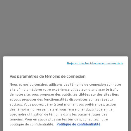
éclatant.
Étape 1 : PRÉPARER –
Toleriane Double Nettoyant :
La base d'une
peau parfaite commence par un nettoyage impeccable. Ce
nettoyant élimine en un seul geste les impuretés accumulées la
journée tout en respectant le pH de votre peau. Sa formule douce
laisse le visage purifié et prêt à absorber les soins actifs.
Étape 2 : TRAITER –
Mela B3 Sérum :
Grâce au Melasyl™ et à la
Niacinamide, ce sérum agit pendant la nuit pour corriger
l'apparence des taches brunes et les zones d'ombre. Il unifie le
Rejeter tous les témoins non-essentiels
teint et affine le grain de peau pour révéler une clarté et une
Vos paramètres de témoins de connexion
transparence exceptionnelles.
Nous et nos partenaires utilisons des témoins de connexion sur notre
Étape 3 : SCELLER & RÉPARER –
Cicaplast Baume B5 Apaisant :
site afin d’améliorer votre expérience utilisateur, d’analyser le trafic
Appliquez ce baume iconique pour sceller l'hydratation et booster
de notre site, vous proposer des publicités ciblées sur des sites tiers
et vous proposer des fonctionnalités disponibles sur les réseaux
la réparation nocturne. Il apaise les rougeurs et renforce la barrière
sociaux. Vous pouvez gérer à tout moment vos préférences, activer
d'hydratation cutanée, offrant à la peau ce fini lisse et pulpeux
des témoins non-essentiels et vous renseigner davantage en lien
caractéristique de la "Glass Skin" au réveil.
avec notre utilisation de témoins dans les paramétrages des
témoins. Pour en savoir plus sur les témoins, consultez notre
politique de confidentialité.
Politique de confidentialité
RECOMMANDÉ POUR